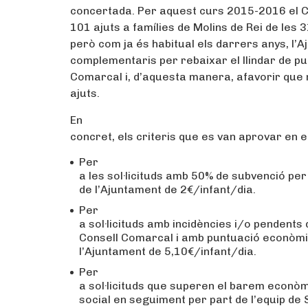
concertada. Per aquest curs 2015-2016 el C
101 ajuts a famílies de Molins de Rei de les 3
però com ja és habitual els darrers anys, l’A
complementaris per rebaixar el llindar de pu
Comarcal i, d’aquesta manera, afavorir que m
ajuts.
En
concret, els criteris que es van aprovar en e
Per
a les sol·licituds amb 50% de subvenció per
de l’Ajuntament de 2€/infant/dia.
Per
a sol·licituds amb incidències i/o pendents 
Consell Comarcal i amb puntuació econòmic
l’Ajuntament de 5,10€/infant/dia.
Per
a sol·licituds que superen el barem econòm
social en seguiment per part de l’equip de S