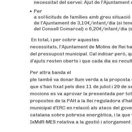
necessitat del servei: Ajut de l’Ajuntament
Per
a sol·licituds de famílies amb greu situació 
de l’Ajuntament de 3,10€/infant/dia (si ten
del Consell Comarcal) o 6,20€/infant/dia (s
En total, i per cobrir aquestes
necessitats, l’Ajuntament de Molins de Rei 
del pressupost municipal. Cal indicar però, qu
d’ajuts resten oberts i que cada dia es recul
Per altra banda el
ple també va donar llum verda a la proposta d
que s’han fixat pels dies 11 de juliol i 29 de 
mocions es va aprovar la presentada per tot 
propostes de la PAH a la llei reguladora d’ha
municipal d’ERC en relació als atacs del gove
catalana sobre pobresa energètica, i la que
IxMdR-MES relativa a la gestió i atorgament