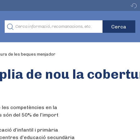
tura de les beques menjador
lia de nou la cobertu
é les competències en la
 són del 50% de l’import
ació d’infantil i primària
ls centres d’educació secundària