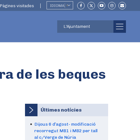
Pàgines visitades
IDIOMA
▼
L'Ajuntament
ra de les beques
Últimes notícies
Dijous 6 d’agost- modificació
recorregut MB1 i MB2 per tall
al c/Verge de Núria