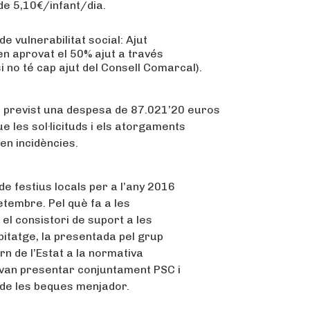
 de 5,10€/infant/dia.
de vulnerabilitat social: Ajut
en aprovat el 50% ajut a través
i no té cap ajut del Consell Comarcal).
ha previst una despesa de 87.021’20 euros
e les sol·licituds i els atorgaments
len incidències.
e festius locals per a l’any 2016
setembre. Pel què fa a les
el consistori de suport a les
bitatge, la presentada pel grup
rn de l’Estat a la normativa
 van presentar conjuntament PSC i
 de les beques menjador.