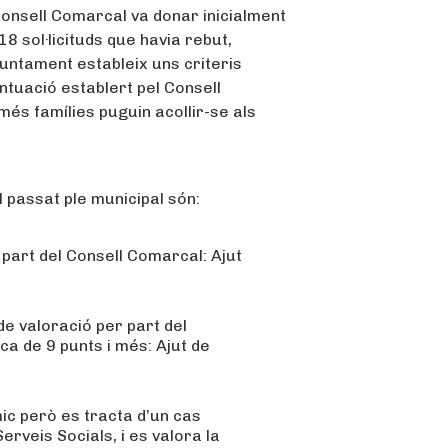
onsell Comarcal va donar inicialment
18 sol·licituds que havia rebut,
juntament estableix uns criteris
ntuació establert pel Consell
és famílies puguin acollir-se als
l passat ple municipal són:
 part del Consell Comarcal: Ajut
de valoració per part del
a de 9 punts i més: Ajut de
ic però es tracta d’un cas
erveis Socials, i es valora la