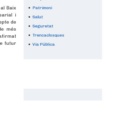
al Baix
Patrimoni
arial i
Salut
repte de
Seguretat
 de més
Trencaclosques
afirmat
de futur
Via Pública