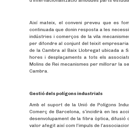
d’internacionalització ambdues parts estudiar
Així mateix, el conveni preveu que es fo
continuada que donin resposta a les necessit
indústries i comerços de la vila mecanismes
per difondre al conjunt del teixit empresaria
de la Cambra al Baix Llobregat ubicada a S
hores i desplaçaments a tots els associat
Molins de Rei mecanismes per millorar la sev
Cambra.
Gestió dels polígons industrials
Amb el suport de la Unió de Polígons Indus
Comerç de Barcelona, s’incidirà en les accio
desenvolupament de la fibra òptica, difusió de
valor afegit així com l’impuls de l’associacio