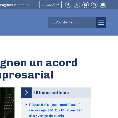
Pàgines visitades
IDIOMA
▼
L'Ajuntament
ignen un acord
mpresarial
Últimes notícies
Dijous 6 d’agost- modificació
recorregut MB1 i MB2 per tall
al c/Verge de Núria