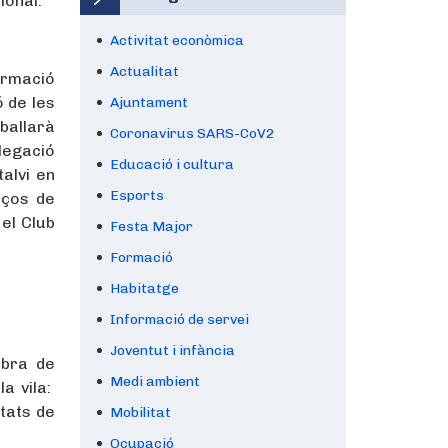
ional.
Activitat econòmica
Actualitat
ormació
 de les
Ajuntament
ballarà
Coronavirus SARS-CoV2
elegació
Educació i cultura
alvi en
Esports
rços de
 el Club
Festa Major
Formació
Habitatge
Informació de servei
Joventut i infància
mbra de
Medi ambient
a vila:
itats de
Mobilitat
Ocupació