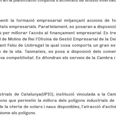
an la planificació conjunta d’activitats de difusió internac
menti la formació empresarial mitjançant accions de f
ats empresarials. Paral·lelament, es posaran a disposició
 per millorar l’accés al finançament empresarial. Es tre
l de Molins de Rei l’Oficina de Gestió Empresarial de la D
ant Feliu de Llobregat la qual cosa comporta un gran est
s de la vila. Tanmateix, es posa a disposició dels come
a competitivitat. Es difondran els serveis de la Cambra i
trials de Catalunya(UPIC), institució vinculada a la Ca
ns que permetin la millora dels polígons industrials de l
 la oferta de solars i naus disponibles, l’atracció d’activ
nisme als polígons.