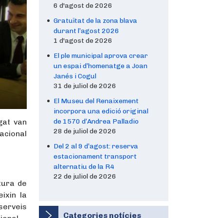
6 d'agost de 2026
Gratuïtat de la zona blava
durant l’agost 2026
1 d'agost de 2026
El ple municipal aprova crear
un espai d’homenatge a Joan
Janés i Cogul
31 de juliol de 2026
El Museu del Renaixement
incorpora una edició original
gat van
de 1570 d’Andrea Palladio
28 de juliol de 2026
nacional
Del 2 al 9 d’agost: reserva
estacionament transport
alternatiu de la R4
22 de juliol de 2026
rtura de
ixin la
serveis
Categories notícies