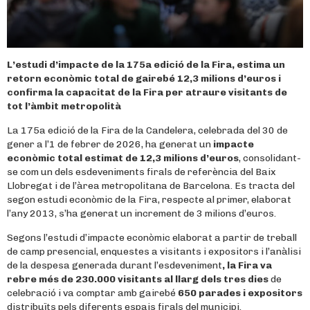
L’estudi d’impacte de la 175a edició de la Fira, estima un
retorn econòmic total de gairebé 12,3 milions d’euros i
confirma la capacitat de la Fira per atraure visitants de
tot l’àmbit metropolità
La 175a edició de la Fira de la Candelera, celebrada del 30 de
gener a l’1 de febrer de 2026, ha generat un
impacte
econòmic total estimat de 12,3 milions d’euros
, consolidant-
se com un dels esdeveniments firals de referència del Baix
Llobregat i de l’àrea metropolitana de Barcelona. Es tracta del
segon estudi econòmic de la Fira, respecte al primer, elaborat
l’any 2013, s’ha generat un increment de 3 milions d’euros.
Segons l’estudi d’impacte econòmic elaborat a partir de treball
de camp presencial, enquestes a visitants i expositors i l’anàlisi
de la despesa generada durant l’esdeveniment
, la Fira va
rebre més de 230.000 visitants al llarg dels tres dies
de
celebració i va comptar amb gairebé
650 parades i expositors
distribuïts pels diferents espais firals del municipi.