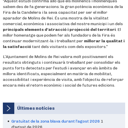
“Aquest estudi confirma allò que els molinencs i molinenques
sabem des de fa generacions: la gran potència econòmica de la
Fira de la Candelera i la seva capacitat per ser el millor
aparador de Molins de Rei. És una mostra de la vitalitat
comercial, econòmica i associativa del nostre municipi i un dels
principals elements d’atracció i projecció del territori
. El
millor homenatge que podem fer als fundadors de la Fira és
continuar modernitzant-la i treballant per
millorar la qualitat i
la satisfacció
tant dels visitants com dels expositors.”
L’Ajuntament de Molins de Rei valora molt positivament els
resultats obtinguts i continuarà treballant per consolidar els
punts forts detectats per l’estudi i avançar en els àmbits de
millora identificats, especialment en matèria de mobilitat,
accessibilitat i experiència de visita, amb l’objectiu de reforçar
encara més el retorn econòmic i social de futures edicions.
Últimes notícies
Gratuïtat de la zona blava durant l’agost 2026
1
d'agost de 2026