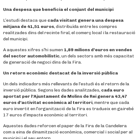
Una despesa que beneficia el conjunt del municipi
L’estudi destaca que
cada visitant genera una despesa
mitjana de 41,51 euros
, distribuïda entre les compres
realitzades dins del recinte firal, el comerç local i la restauració
del municipi.
A aquestes xifres s’hi sumen
1,89 milions d’euros en vendes
del sector automobilístic
, un dels sectors amb més capacitat
de generació de negoci dins de la Fira.
Un retorn econòmic destacat de la inversió pública
Un dels indicadors més rellevants de l’estudi és el retorn de la
inversió pública. Segons les dades analitzades,
cada euro
aportat per l’Ajuntament de Molins de Rei genera 43,47
euros d’activitat econòmica al territori
, mentre que cada
euro invertit en l’organització de la Fira es tradueix en gairebé
17 euros d’impacte econòmic al territori.
Aquestes dades reforcen el paper de la Fira de la Candelera
com a eina de dinamització econòmica, comercial i social per al
municipi i el seu entorn.