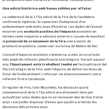
Una edició històrica amb bases sòlides per al futur
La celebració de la 175a edició de la Fira de la Candelera
confirma la vigència i la capacitat d’adaptació d’un
esdeveniment amb molts anys d’història. Les dades de l’estudi
mostren una
evolució positiva de l’impacte
econòmic en
termes reals respecte a edicions anteriors i posen de manifest
el
potencial de creixement de la Fira
com a motor de
promoció econòmica, comercial i turística de Molins de Rei.
L’estudi d’impacte econòmic s’emmarca, a més, en un procés
més ampli de reflexió i planificació estratègica. Durant aquest
any,
l’Ajuntament està treballant també en
l’actualització del
Pla Estratègic de la Fira, amb l’objectiu de definir les línies de
futur de l’esdeveniment i reforçar-ne el posicionament com a
referent firal a Catalunya.
El regidor de Fira, Iván Mustieles, ha destacat que la
commemoració de la 175a edició era el moment idoni per
actualitzar unes dades que no es revisaven des de feia tretze
anys i així poder disposar d’eines que ajudin a orientar les
decisions dels pròxims anys.