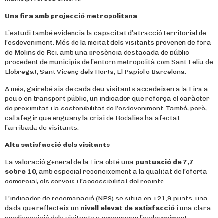
Una fira amb projecció metropolitana
L’estudi també evidencia la capacitat d’atracció territorial de
l’esdeveniment. Més de la meitat dels visitants provenen de fora
de Molins de Rei, amb una presència destacada de públic
procedent de municipis de l’entorn metropolità com Sant Feliu de
Llobregat, Sant Vicenç dels Horts, El Papiol o Barcelona.
A més, gairebé sis de cada deu visitants accedeixen a la Fira a
peu o en transport públic, un indicador que reforça el caràcter
de proximitat i la sostenibilitat de l’esdeveniment. També, però,
cal afegir que enguany la crisi de Rodalies ha afectat
l’arribada de visitants.
Alta satisfacció dels visitants
La valoració general de la Fira obté una
puntuació de 7,7
sobre 10
, amb especial reconeixement a la qualitat de l’oferta
comercial, els serveis i l’accessibilitat del recinte.
L’indicador de recomanació (NPS) se situa en +21,9 punts, una
dada que reflecteix un
nivell elevat de satisfacció
i una clara
predisposició dels visitants a recomanar l’esdeveniment.