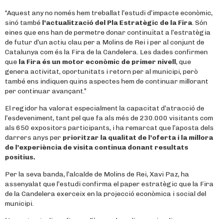
“Aquest any no només hem treballat l’estudi d’impacte econòmic,
sinó també
l’actualització del Pla Estratègic de la Fira
. Són
eines que ens han de permetre donar continuïtat a l’estratègia
de futur d’un actiu clau per a Molins de Rei i per al conjunt de
Catalunya com és la Fira de la Candelera. Les dades confirmen
que
la Fira és un motor econòmic de primer nivell
, que
genera activitat, oportunitats i retorn per al municipi, però
també ens indiquen quins aspectes hem de continuar millorant
per continuar avançant.”
El regidor ha valorat especialment la capacitat d’atracció de
l’esdeveniment, tant pel que fa als més de 230.000 visitants com
als 650 expositors participants, i ha remarcat que l’aposta dels
darrers anys per
prioritzar la qualitat de l’oferta i la millora
de l’experiència de visita continua donant resultats
positius.
Per la seva banda, l’alcalde de Molins de Rei, Xavi Paz, ha
assenyalat que l’estudi confirma el paper estratègic que la Fira
de la Candelera exerceix en la projecció econòmica i social del
municipi.