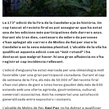
La 173ª edició de la Fira de la Candelera ja és història. Un
cop tancat el recinte firal es pot assegurar que ha estat
una de les edicions més participatives dels darrers anys.
Durant els tres dies, centenars de milers de persones
s’han aplegat als carrers de Molins de Rei per viure la
Candelera en la seva màxima plenitud. L’alcalde de la vila ha
qualificat aquesta edició com un “èxit rotund” i ha
destacat que malgrat haver-hi una gran afluència no s’ha
registrat cap incidència rellevant.
L’edició d’enguany ha estat marcada per una climatologia molt
favorable i per una gran participació ciutadana. Durant el cap
2
de setmana de la Fira, els més de 50.000 m
del recinte firal
s’han vist plens de gent a totes hores gaudint dels més de 650
estands amb una oferta agrícola, gastronòmica, cultural,
comercial i associativa. Això ha comportat una satisfacció
generalitzada entre expositors i visitants.
L’alcalde de Molins de Rei,
Xavi Paz
, no ha dubtat a qualificar