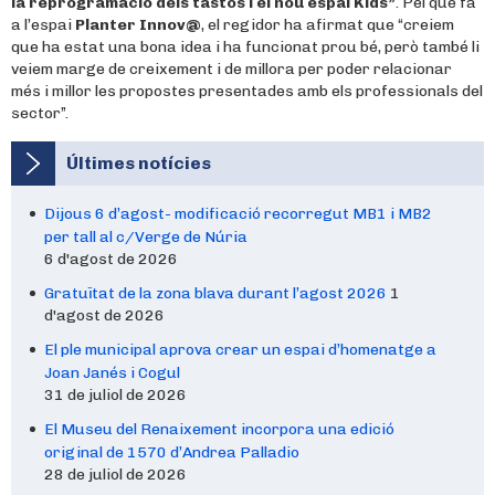
la reprogramació dels tastos i el nou espai Kids”
. Pel que fa
a l’espai
Planter Innov@
, el regidor ha afirmat que “creiem
que ha estat una bona idea i ha funcionat prou bé, però també li
veiem marge de creixement i de millora per poder relacionar
més i millor les propostes presentades amb els professionals del
sector”.
Últimes notícies
Dijous 6 d’agost- modificació recorregut MB1 i MB2
per tall al c/Verge de Núria
6 d'agost de 2026
Gratuïtat de la zona blava durant l’agost 2026
1
d'agost de 2026
El ple municipal aprova crear un espai d’homenatge a
Joan Janés i Cogul
31 de juliol de 2026
El Museu del Renaixement incorpora una edició
original de 1570 d’Andrea Palladio
28 de juliol de 2026