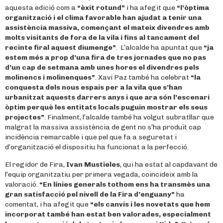
aquesta edició com a
“èxit rotund”
i ha afegit que
“l’òptima
organització i el clima favorable han ajudat a tenir una
assistència massiva, començant el mateix divendres amb
molts visitants de fora de la vila i fins al tancament del
recinte firal aquest diumenge”
. L’alcalde ha apuntat que
“ja
estem més a prop d’una fira de tres jornades que no pas
d’un cap de setmana amb unes hores el divendres pels
molinencs i molinenques”
. Xavi Paz també ha celebrat
“la
conquesta dels nous espais per a la vila que s’han
urbanitzat aquests darrers anys i que ara són l’escenari
òptim perquè les entitats locals puguin mostrar els seus
projectes”
. Finalment, l’alcalde també ha volgut subratllar que
malgrat la massiva assistència de gent no s’ha produït cap
incidència remarcable i que pel que fa a seguretat i
d’organització el dispositiu ha funcionat a la perfecció.
El regidor de Fira,
Ivan Mustieles
, qui ha estat al capdavant de
l’equip organitzatiu per primera vegada, coincideix amb la
valoració.
“En línies generals tothom ens ha transmès una
gran satisfacció pel nivell de la Fira d’enguany”
ha
comentat, i ha afegit que
“els canvis i les novetats que hem
incorporat també han estat ben valorades, especialment