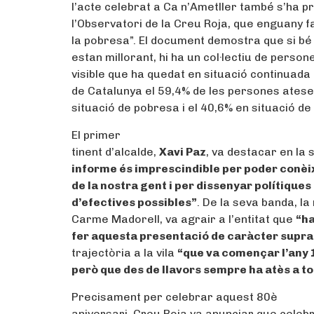
l’acte celebrat a Ca n’Ametller també s’ha p
l’Observatori de la Creu Roja, que enguany f
la pobresa”. El document demostra que si b
estan millorant, hi ha un col·lectiu de pers
visible que ha quedat en situació continuada d
de Catalunya el 59,4% de les persones atese
situació de pobresa i el 40,6% en situació de
El primer
tinent d’alcalde,
Xavi Paz
, va destacar en la
informe és imprescindible per poder conèixe
de la nostra gent i per dissenyar polítique
d’efectives possibles”
. De la seva banda, la
Carme Madorell, va agrair a l’entitat que
“ha
fer aquesta presentació de caràcter supr
trajectòria a la vila
“que va començar l’any
però que des de llavors sempre ha atès a t
Precisament per celebrar aquest 80è
aniversari, Creu Roja va anunciar que celebr