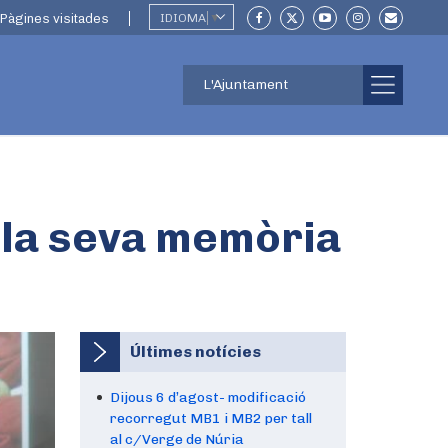
Pàgines visitades
IDIOMA
▼
L'Ajuntament
 la seva memòria
Últimes notícies
Dijous 6 d’agost- modificació
recorregut MB1 i MB2 per tall
al c/Verge de Núria