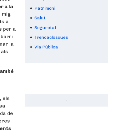
r a la
Patrimoni
l mig
Salut
ts a
Seguretat
s per a
 barri
Trencaclosques
mar la
Via Pública
 als
 també
 els
esa
ida de
lores
dents