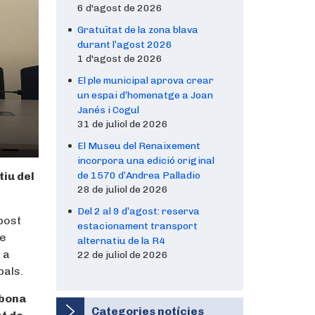
6 d'agost de 2026
Gratuïtat de la zona blava
durant l’agost 2026
1 d'agost de 2026
El ple municipal aprova crear
un espai d’homenatge a Joan
Janés i Cogul
31 de juliol de 2026
El Museu del Renaixement
incorpora una edició original
tiu del
de 1570 d’Andrea Palladio
28 de juliol de 2026
Del 2 al 9 d’agost: reserva
post
estacionament transport
de
alternatiu de la R4
 a
22 de juliol de 2026
pals.
 bona
Categories notícies