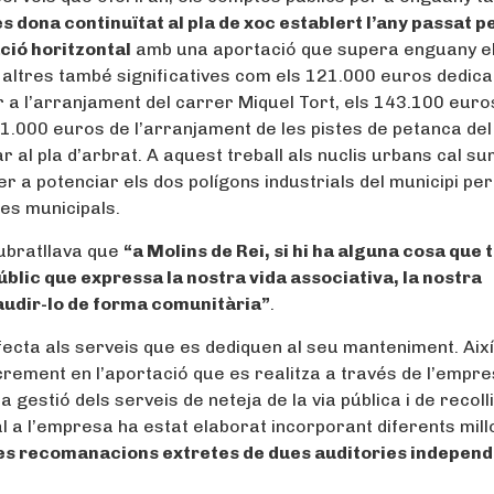
es dona continuïtat al pla de xoc establert l’any passat pe
ació horitzontal
amb una aportació que supera enguany e
 altres també significatives com els 121.000 euros dedica
er a l’arranjament del carrer Miquel Tort, els 143.100 euro
21.000 euros de l’arranjament de les pistes de petanca del
 al pla d’arbrat. A aquest treball als nuclis urbans cal su
r a potenciar els dos polígons industrials del municipi per
es municipals.
subratllava que
“a Molins de Rei, si hi ha alguna cosa que
públic que expressa la nostra vida associativa, la nostra
gaudir-lo de forma comunitària”
.
ecta als serveis que es dediquen al seu manteniment. Així,
crement en l’aportació que es realitza a través de l’empr
a gestió dels serveis de neteja de la via pública i de recoll
l a l’empresa ha estat elaborat incorporant diferents mil
les recomanacions extretes de dues auditories indepen