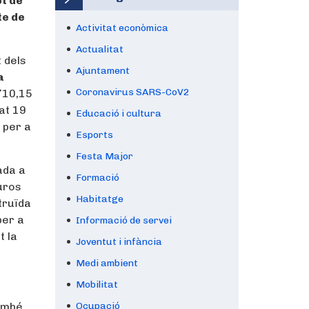
pt de
te de
Activitat econòmica
Actualitat
 dels
Ajuntament
a
Coronavirus SARS-CoV2
710,15
at 19
Educació i cultura
e per a
Esports
Festa Major
ada a
Formació
uros
Habitatge
truïda
per a
Informació de servei
t la
Joventut i infància
Medi ambient
Mobilitat
també
Ocupació