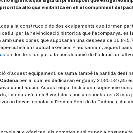
t no significa que sigui un pressupost que estigui exem
 prioritza allò que visibilitza en ell el compliment del pac
ades a la construcció de dos equipaments que formen part
ficatiu, per la reivindicació històrica que l’acompanya, és
l
n
amb unes obres que suposaran una despesa de 10.845.
epercutirà en l’actual exercici. Precisament, aquest pass
res
en dos lots: un per a la construcció de l’edifici i un altr
cció d’aquest equipament, se suma també la partida destin
a Cadena
per al qual es dedicaran enguany 2.585.587,85 e
seva construcció. Aquest espai tindrà una superfície cons
ats, i comptarà amb 6 vestidors per a esportistes i 3 més 
ei en horari escolar a l’Escola Pont de la Cadena i, duran
 serveis que oferiran, els comptes públics per a enguany 