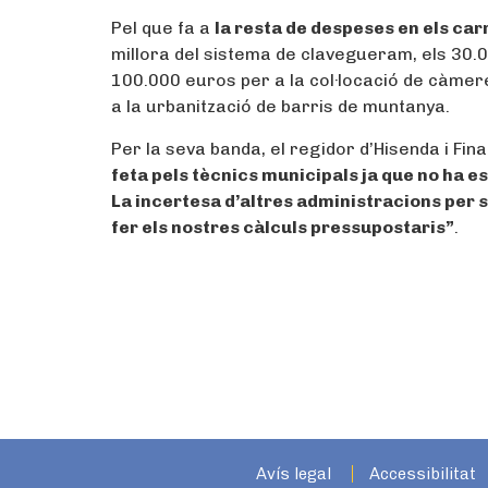
Pel que fa a
la resta de despeses en els car
millora del sistema de clavegueram, els 30.
100.000 euros per a la col·locació de càmer
a la urbanització de barris de muntanya.
Per la seva banda, el regidor d’Hisenda i Fi
feta pels tècnics municipals ja que no ha 
La incertesa d’altres administracions per s
fer els nostres càlculs pressupostaris”
.
Avís legal
Accessibilitat