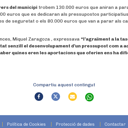
rers del municipi
trobem 130.000 euros que aniran a para
000 euros que es dedicaran als pressupostos participatius
es de seguretat o els 80.000 euros que van a parar als ca
nances, Miquel Zaragoza , expressava
“l’agraïment a la ta
estat senzill el desenvolupament d’un pressupost com a a
aber quines eren les aportacions que oferien ens ha difi
Compartiu aquest contingut
Política de Cookies
Protecció de dades
Contactar