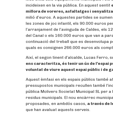
incideixen en la via pública. En aquest sentit
millora de voreres, asfaltatges i senyalitz
milió d’euros. A aquestes partides se sumen
les zones de joc infantil, els 90.000 euros p
l’arranjament de l’avinguda de Caldes, els 1
del Canal o els 160.000 euros que van a parar
continuació del treball que es desenvolupa pe
quals es consignen 266.000 euros als compt
Així, el segon tinent d’alcalde, Lucas Ferro, 
ens caracteritza, és tenir un ús de l’espai 
voluntat de viure aquest espai públic i de 
Aquest èmfasi en els espais públics també af
pressupostos municipals recullen també l’in
pública Molivers Societat Municipal SL per a l
residus municipals. El nou encàrrec municipa
proposades, en ambdós casos,
a través de 
que han avaluat aquests serveis.