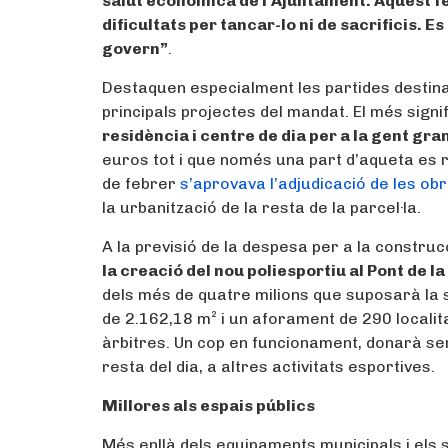
salut econòmica de l’Ajuntament. Aquest fe
dificultats per tancar-lo ni de sacrificis. Es
govern”
.
Destaquen especialment les partides destin
principals projectes del mandat. El més signi
residència i centre de dia per a la gent gra
euros tot i que només una part d’aqueta es r
de febrer
s’aprovava l’adjudicació de les ob
la urbanització de la resta de la parcel·la.
A la previsió de la despesa per a la constru
la creació del nou poliesportiu al Pont de l
dels més de quatre milions que suposarà la 
de 2.162,18 m² i un aforament de 290 localit
àrbitres. Un cop en funcionament, donarà serv
resta del dia, a altres activitats esportives.
Millores als espais públics
Més enllà dels equipaments municipals i els