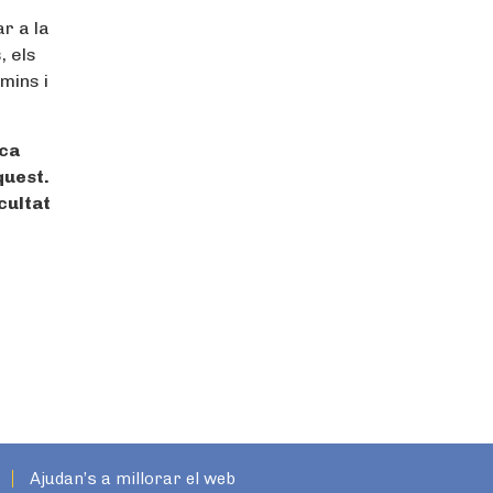
r a la
, els
mins i
sca
quest.
cultat
Ajudan’s a millorar el web