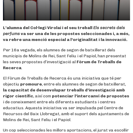
L’alumna del Col·legi Virolai i el seu treball
Els secrets dels
perfums
va ser una de les propostes seleccionades i, a més,
va rebre una menció especial a l’originalitat i la innovació.
Per 16a vegada, els alumnes de segon de batxillerat dels
municipis de Molins de Rei, Sant Feliu i el Papiol, han presentat
les seves propostes d’investigació al
Fòrum de Treballs de
Recerca
.
El Fòrum de Treballs de Recerca és una iniciativa que té per
objectiu
promoure
, entre els alumnes de segon de batxillerat,
la capacitat de desenvolupar treballs d’investigació amb
rigor científic
, així com
potenciar
l’intercanvi de propostes
i de coneixement entre els diferents estudiants i centres
educatius. Aquesta iniciativa va ser impulsada pel Centre de
Recursos del Baix Llobregat, amb el suport dels ajuntaments de
Molins de Rei, Sant Feliu i el Papiol.
Un cop seleccionades les millors aportacions, el jurat va escollir