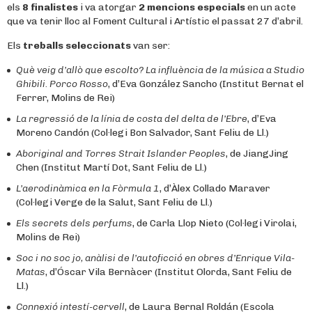
els
8 finalistes
i va atorgar
2 mencions especials
en un acte
que va tenir lloc al Foment Cultural i Artístic el passat 27 d’abril.
Els
treballs seleccionats
van ser:
Què veig d’allò que escolto? La influència de la música a Studio
Ghibili. Porco Rosso
, d’Eva González Sancho (Institut Bernat el
Ferrer, Molins de Rei)
La regressió de la línia de costa del delta de l’Ebre
, d’Eva
Moreno Candón (Col·legi Bon Salvador, Sant Feliu de Ll.)
Aboriginal and Torres Strait Islander Peoples
, de JiangJing
Chen (Institut Martí Dot, Sant Feliu de Ll.)
L’aerodinàmica en la Fòrmula 1
, d’Àlex Collado Maraver
(Col·legi Verge de la Salut, Sant Feliu de Ll.)
Els secrets dels perfums
, de Carla Llop Nieto (Col·legi Virolai,
Molins de Rei)
Soc i no soc jo, anàlisi de l’autoficció en obres d’Enrique Vila-
Matas
, d’Óscar Vila Bernàcer (Institut Olorda, Sant Feliu de
Ll.)
Connexió intestí-cervell
, de Laura Bernal Roldán (Escola