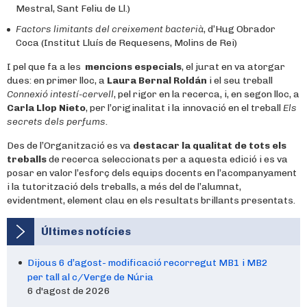
Mestral, Sant Feliu de Ll.)
Factors limitants del creixement bacterià
, d’Hug Obrador
Coca (Institut Lluís de Requesens, Molins de Rei)
I pel que fa a les
mencions especials
, el jurat en va atorgar
dues: en primer lloc, a
Laura Bernal Roldán
i el seu treball
Connexió intestí-cervell
, pel rigor en la recerca, i, en segon lloc, a
Carla Llop Nieto
, per l’originalitat i la innovació en el treball
Els
secrets dels perfums
.
Des de l’Organització es va
destacar la qualitat
de tots els
treballs
de recerca seleccionats per a aquesta edició i es va
posar en valor l’esforç dels equips docents en l’acompanyament
i la tutorització dels treballs, a més del de l’alumnat,
evidentment, element clau en els resultats brillants presentats.
Últimes notícies
Dijous 6 d’agost- modificació recorregut MB1 i MB2
per tall al c/Verge de Núria
6 d'agost de 2026