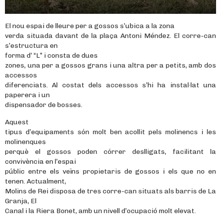
El nou espai de lleure per a gossos s’ubica a la zona
verda situada davant de la plaça Antoni Méndez. El corre-can
s’estructura en
forma d’ “L” i consta de dues
zones, una per a gossos grans i una altra per a petits, amb dos
accessos
diferenciats. Al costat dels accessos s’hi ha instal·lat una
paperera i un
dispensador de bosses.
Aquest
tipus d’equipaments són molt ben acollit pels molinencs i les
molinenques
perquè el gossos poden córrer deslligats, facilitant la
convivència en l’espai
públic entre els veïns propietaris de gossos i els que no en
tenen. Actualment,
Molins de Rei disposa de tres corre-can situats als barris de La
Granja, El
Canal i la Riera Bonet, amb un nivell d’ocupació molt elevat.