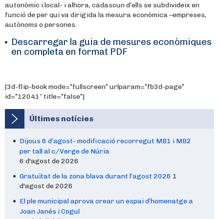
autonòmic i local- i alhora, cadascun d’ells se subdivideix en
funció de per qui va dirigida la mesura econòmica –empreses,
autònoms o persones.
Descarregar la guia de mesures econòmiques
en completa en format PDF
[3d-flip-book mode=”fullscreen” urlparam=”fb3d-page”
id=”12041″ title=”false”]
Últimes notícies
Dijous 6 d’agost- modificació recorregut MB1 i MB2
per tall al c/Verge de Núria
6 d'agost de 2026
Gratuïtat de la zona blava durant l’agost 2026
1
d'agost de 2026
El ple municipal aprova crear un espai d’homenatge a
Joan Janés i Cogul