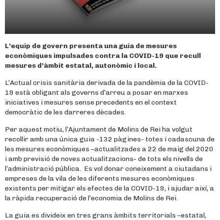
L’equip de govern presenta una guia de mesures
econòmiques impulsades contra la COVID-19 que recull
mesures d’àmbit estatal, autonòmic i local.
L’Actual crisis sanitària derivada de la pandèmia de la COVID-
19 està obligant als governs d’arreu a posar en marxes
iniciatives i mesures sense precedents en el context
democràtic de les darreres dècades.
Per aquest motiu, l’Ajuntament de Molins de Rei ha volgut
recollir amb una única guia -132 pàgines- totes i cadascuna de
les mesures econòmiques –actualitzades a 22 de maig del 2020
i amb previsió de noves actualitzacions- de tots els nivells de
l’administració pública. Es vol donar coneixement a ciutadans i
empreses de la vila de les diferents mesures econòmiques
existents per mitigar els efectes de la COVID-19, i ajudar així, a
la ràpida recuperació de l’economia de Molins de Rei.
La guia es divideix en tres grans àmbits territorials –estatal,