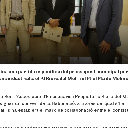
ina una partida específica del pressupost municipal per 
 industrials: el PI Riera del Molí i el PI el Pla de Molins
e Rei i l’Associació d’Empresaris i Propietaris Riera del Mol
 signar un conveni de col·laboració, a través del qual s’ha
 i s’ha establert el marc de col·laboració entre el consist