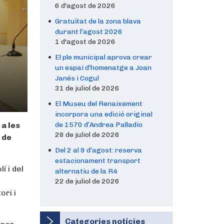
6 d'agost de 2026
Gratuïtat de la zona blava
durant l’agost 2026
1 d'agost de 2026
El ple municipal aprova crear
un espai d’homenatge a Joan
Janés i Cogul
31 de juliol de 2026
El Museu del Renaixement
incorpora una edició original
a les
de 1570 d’Andrea Palladio
28 de juliol de 2026
 de
Del 2 al 9 d’agost: reserva
estacionament transport
í i del
alternatiu de la R4
22 de juliol de 2026
ori i
Categories notícies