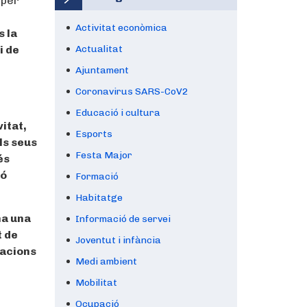
 per
Activitat econòmica
s la
i de
Actualitat
Ajuntament
Coronavirus SARS-CoV2
Educació i cultura
itat,
Esports
ls seus
Festa Major
és
ió
Formació
Habitatge
na una
Informació de servei
t de
Joventut i infància
iacions
Medi ambient
Mobilitat
Ocupació