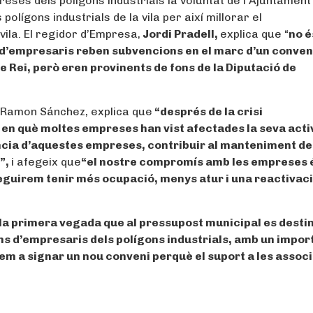
eses dels polígons industrials la voluntat de l’Ajuntament
polígons industrials de la vila per així millorar el
vila. El regidor d’Empresa,
Jordi Pradell,
explica que “
no é
d’empresaris reben subvencions en el marc d’un conven
 Rei, però eren provinents de fons de la Diputació de
e, Ramon Sánchez, explica que
“després de la crisi
 en què moltes empreses han vist afectades la seva activ
ència d’aquestes empreses, contribuir al manteniment de
l”,
i afegeix que
“el nostre compromís amb les empreses 
eguirem tenir més ocupació, menys atur i una reactivac
la primera vegada que al pressupost municipal es desti
ns d’empresaris dels polígons industrials, amb un impor
em a signar un nou conveni perquè el suport a les assoc