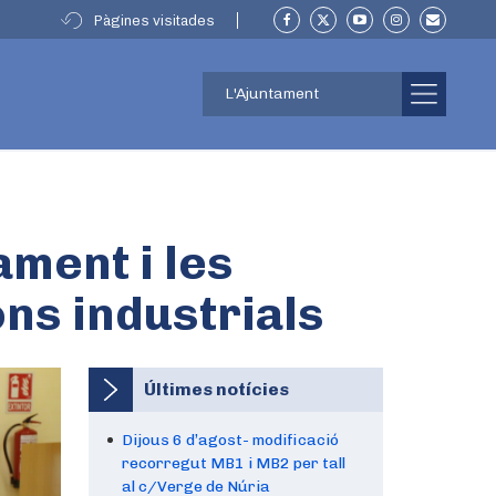
Pàgines visitades
L'Ajuntament
ament i les
ns industrials
Últimes notícies
Dijous 6 d’agost- modificació
recorregut MB1 i MB2 per tall
al c/Verge de Núria