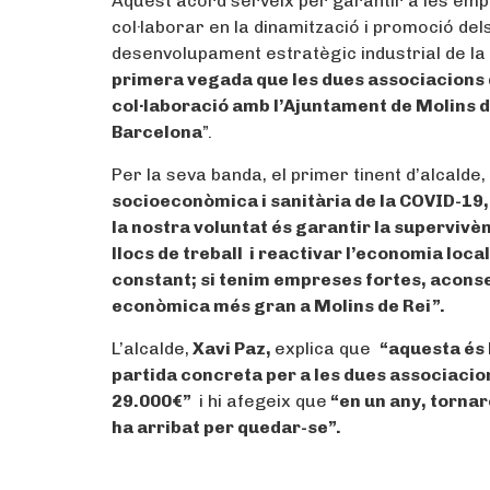
Aquest acord serveix per garantir a les empr
col·laborar en la dinamització i promoció dels 
desenvolupament estratègic industrial de la 
primera vegada que les dues associacions 
col·laboració amb l’Ajuntament de Molins de
Barcelona
”.
Per la seva banda, el primer tinent d’alcald
socioeconòmica i sanitària de la COVID-19,
la nostra voluntat és garantir la superviv
llocs de treball i reactivar l’economia loca
constant; si tenim empreses fortes, acons
econòmica més gran a Molins de Rei”.
L’alcalde,
Xavi Paz,
explica que
“aquesta és 
partida concreta per a les dues associacio
29.000€”
i hi afegeix que
“en un any, tornar
ha arribat per quedar-se”.