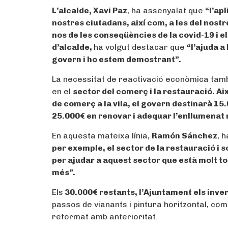
L’alcalde, Xavi Paz
, ha assenyalat que
“l’ap
nostres ciutadans, així com, a les del nostr
nos de les conseqüències de la covid-19 i e
d’alcalde,
ha volgut destacar que
“l’ajuda a
govern i ho estem demostrant”.
La necessitat de reactivació econòmica tam
en el
sector del comerç i la restauració. Ai
de comerç a la vila, el govern destinarà 15
25.000€ en renovar i adequar l’enllumenat 
En aquesta mateixa línia,
Ramón Sánchez
, 
per exemple, el sector de la restauració i
per ajudar a aquest sector que està molt 
més”.
Els
30.000€ restants, l’Ajuntament els invert
passos de vianants i pintura horitzontal, co
reformat amb anterioritat.