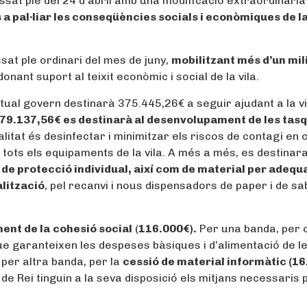
assat ple del 24 d’abril amb una modificació extraordinària
 a pal·liar les conseqüències socials i econòmiques de l
ssat ple ordinari del mes de juny,
mobilitzant més d’un mil
onant suport al teixit econòmic i social de la vila.
ctual govern destinarà 375.445,26€ a seguir ajudant a la vi
79.137,56€ es destinarà al desenvolupament de les tas
alitat és desinfectar i minimitzar els riscos de contagi en
 i tots els equipaments de la vila. A més a més, es destinar
de protecció individual, així com de material per adequa
alització
, pel recanvi i nous dispensadors de paper i de s
ent de la
cohesió social
(
116.000€).
Per una banda, per 
que garanteixen les despeses bàsiques i d’alimentació de l
per altra banda, per la
cessió de material informàtic (1
de Rei tinguin a la seva disposició els mitjans necessaris 