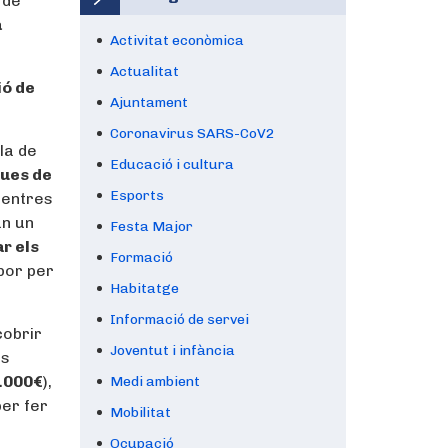
 de
a
Activitat econòmica
Actualitat
ió de
Ajuntament
Coronavirus SARS-CoV2
la de
Educació i cultura
ques de
Esports
 centres
an un
Festa Major
r els
Formació
abor per
Habitatge
Informació de servei
cobrir
Joventut i infància
es
6.000€
),
Medi ambient
per fer
Mobilitat
Ocupació