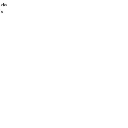
 de
és