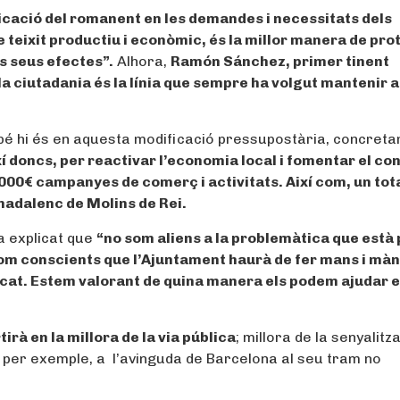
licació del romanent en les demandes i necessitats dels
e teixit productiu i econòmic, és la millor manera de pro
ls seus efectes”.
Alhora,
Ramón Sánchez, primer tinent
 la ciutadania és la línia que sempre ha volgut mantenir 
bé hi és en aquesta modificació pressupostària, concret
xí doncs, per reactivar l’economia local i fomentar el c
.000€
campanyes de comerç i activitats. Així com, un tot
nadalenc de Molins de Rei.
ha explicat que
“no som aliens a la problemàtica que està 
 som conscients que l’Ajuntament haurà de fer mans i mà
tocat. Estem valorant de quina manera els podem ajudar 
irà en la millora de la via pública
; millora de la senyalitz
m per exemple, a l’avinguda de Barcelona al seu tram no