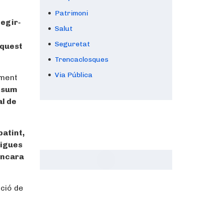
Patrimoni
tegir-
Salut
Seguretat
aquest
Trencaclosques
Via Pública
ament
onsum
al de
patint,
nigues
encara
ació de