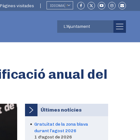
Pàgines visitades
IDIOMA
▼
L'Ajuntament
ficació anual del
Últimes notícies
Gratuïtat de la zona blava
durant l’agost 2026
1 d'agost de 2026