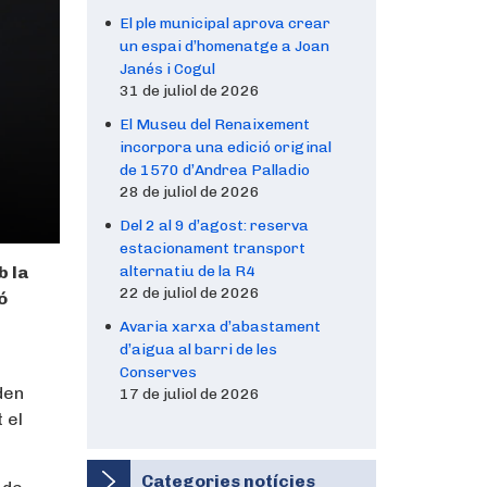
El ple municipal aprova crear
un espai d’homenatge a Joan
Janés i Cogul
31 de juliol de 2026
El Museu del Renaixement
incorpora una edició original
de 1570 d’Andrea Palladio
28 de juliol de 2026
Del 2 al 9 d’agost: reserva
estacionament transport
b la
alternatiu de la R4
22 de juliol de 2026
ó
Avaria xarxa d’abastament
d’aigua al barri de les
Conserves
den
17 de juliol de 2026
 el
Categories notícies