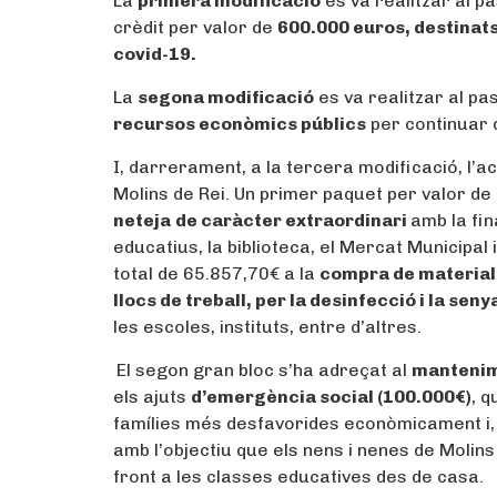
La
primera modificació
es va realitzar al p
crèdit per valor de
600.000 euros, destinats
covid-19.
La
segona modificació
es va realitzar al pa
recursos econòmics públics
per continuar d
I, darrerament, a la tercera modificació, l’a
Molins de Rei. Un primer paquet per valor de
neteja
de caràcter extraordinari
amb la fin
educatius, la biblioteca, el Mercat Municipal
total de 65.857,70€ a la
compra de material 
llocs de treball, per la desinfecció i la seny
les escoles, instituts, entre d’altres.
El segon gran bloc s’ha adreçat al
mantenim
els ajuts
d’emergència social (100.000€)
, 
famílies més desfavorides econòmicament i, 
amb l’objectiu que els nens i nenes de Molins 
front a les classes educatives des de casa.