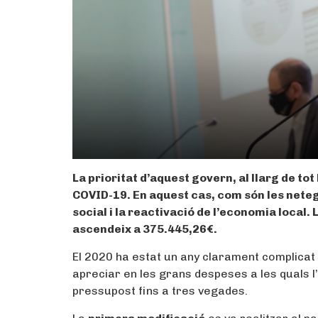
La prioritat d’aquest govern, al llarg de to
COVID-19. En aquest cas, com són les netege
social i la reactivació de l’economia local.
ascendeix a 375.445,26€.
El 2020 ha estat un any clarament complicat
apreciar en les grans despeses a les quals l’
pressupost fins a tres vegades.