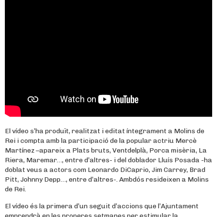
El vídeo s’ha produït, realitzat i editat íntegrament a Molins de
Rei i compta amb la participació de la popular actriu Mercè
Martínez –apareix a Plats bruts, Ventdelplà, Porca misèria, La
Riera, Maremar…, entre d’altres- i del doblador Lluís Posada -ha
doblat veus a actors com Leonardo DiCaprio, Jim Carrey, Brad
Pitt, Johnny Depp…, entre d’altres-. Ambdós resideixen a Molins
de Rei.
El vídeo és la primera d’un seguit d’accions que l’Ajuntament
emprendrà en les properes setmanes per estimular la