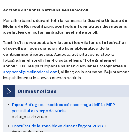
Accions durant la Setmana sense Soroll
Per altre banda, durant tota la setmana la
Guàrdia Urbana de
Molins de Rei realitzarà controls informatius i dissuasoris
a vehicles de motor amb alts nivells de soroll
.
També s’ha
proposat als vilatans i les vilatanes fotografiar
el soroll per conscienciar de la problemàtica de la
contaminació acústica.
Aquesta activitat consisteix a
fotografiar el soroll i fer-ho sota el lema
“fotografiem el
soroll”.
Els i les participants hauran d’enviar les fotografies a
stopsoroll@molinsderei.cat
i, al llarg de la setmana, l’Ajuntament
les publicarà a les seves xarxes socials.
Últimes notícies
Dijous 6 d’agost- modificació recorregut MB1 i MB2
per tall al c/Verge de Núria
6 d'agost de 2026
Gratuïtat de la zona blava durant l’agost 2026
1
d'agost de 2026