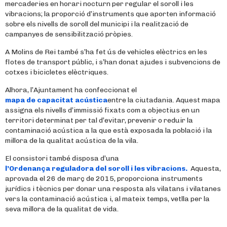
mercaderies en horari nocturn per regular el soroll i les
vibracions; la proporció d’instruments que aporten informació
sobre els nivells de soroll del municipi i la realització de
campanyes de sensibilització pròpies.
A Molins de Rei també s’ha fet ús de vehicles elèctrics en les
flotes de transport públic, i s’han donat ajudes i subvencions de
cotxes i bicicletes elèctriques.
Alhora, l’Ajuntament ha confeccionat el
mapa de capacitat acústica
entre la ciutadania. Aquest mapa
assigna els nivells d’immissió fixats com a objectius en un
territori determinat per tal d’evitar, prevenir o reduir la
contaminació acústica a la que està exposada la població i la
millora de la qualitat acústica de la vila.
El consistori també disposa d’una
l’Ordenança reguladora del soroll i les vibracions.
Aquesta,
aprovada el 26 de març de 2015, proporciona instruments
jurídics i tècnics per donar una resposta als vilatans i vilatanes
vers la contaminació acústica i, al mateix temps, vetlla per la
seva millora de la qualitat de vida.