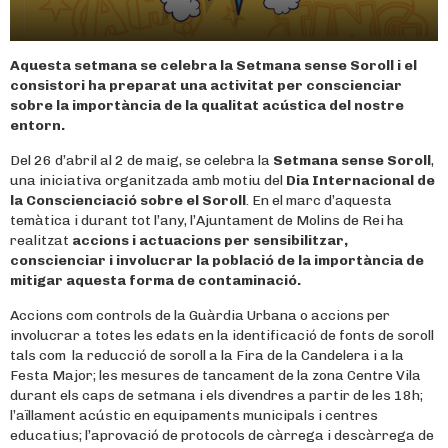
Aquesta setmana se celebra la
Setmana
sense Soroll i el
consistori ha preparat una activitat per conscienciar
sobre la importància de la qualitat acústica del nostre
entorn.
Del 26 d’abril al 2 de maig, se celebra la
Setmana
sense Soroll
,
una iniciativa organitzada amb motiu del
Dia Internacional de
la Conscienciació sobre el Soroll
. En el marc d’aquesta
temàtica i durant tot l’any, l’Ajuntament de Molins de Rei ha
realitzat
accions i actuacions per sensibilitzar,
conscienciar i involucrar la població de la importància de
mitigar aquesta forma de contaminació.
Accions com controls de la Guàrdia Urbana o accions per
involucrar a totes les edats en la identificació de fonts de soroll
tals com la reducció de soroll a la Fira de la Candelera i a la
Festa Major; les mesures de tancament de la zona Centre Vila
durant els caps de setmana i els divendres a partir de les 18h;
l’aïllament acústic en equipaments municipals i centres
educatius; l’aprovació de protocols de càrrega i descàrrega de