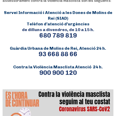
assessorament contra la violència masclista són els següents:
Servei Informació i Atenció a les Dones de Molins de
Rei (SIAD)
Telèfon d’atenció d’urgències
de dilluns a divendres, de 10 a 15 h.
680 789 819
Guàrdia Urbana de Molins de Rei, Atenció 24 h.
93 668 88 66
Contra la Violència Masclista Atenció 24 h.
900 900 120