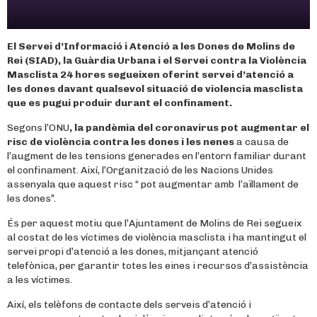
El Servei d’Informació i Atenció a les Dones de Molins de
Rei (SIAD), la Guàrdia Urbana i el Servei contra la Violència
Masclista 24 hores segueixen oferint servei d’atenció a
les dones davant qualsevol situació de violencia masclista
que es pugui produir durant el confinament.
Segons l’ONU
, la pandèmia del coronavirus pot augmentar el
risc de violència contra les dones i les nenes
a causa de
l’augment de les tensions generades en l’entorn familiar durant
el confinament. Així, l’Organització de les Nacions Unides
assenyala que aquest risc “ pot augmentar amb l’aïllament de
les dones”.
És per aquest motiu que l’Ajuntament de Molins de Rei segueix
al costat de les víctimes de violència masclista i ha mantingut el
servei propi d’atenció a les dones, mitjançant atenció
telefònica, per garantir totes les eines i recursos d’assistència
a les víctimes.
Així, els telèfons de contacte dels serveis d’atenció i