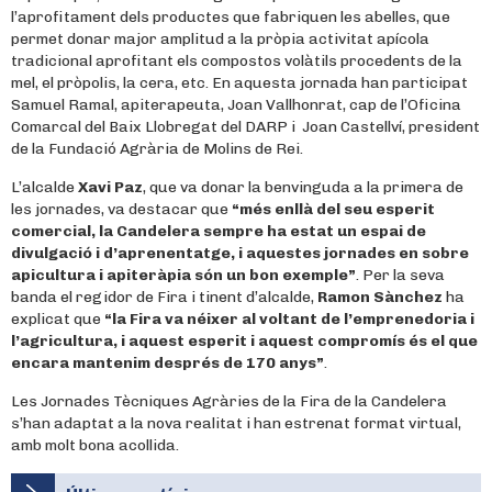
l’aprofitament dels productes que fabriquen les abelles, que
permet donar major amplitud a la pròpia activitat apícola
tradicional aprofitant els compostos volàtils procedents de la
mel, el pròpolis, la cera, etc. En aquesta jornada han participat
Samuel Ramal, apiterapeuta, Joan Vallhonrat, cap de l’Oficina
Comarcal del Baix Llobregat del DARP i Joan Castellví, president
de la Fundació Agrària de Molins de Rei.
L’alcalde
Xavi Paz
, que va donar la benvinguda a la primera de
les jornades, va destacar que
“més enllà del seu esperit
comercial, la Candelera sempre ha estat un espai de
divulgació i d’aprenentatge, i aquestes jornades en sobre
apicultura i apiteràpia són un bon exemple”
. Per la seva
banda el regidor de Fira i tinent d’alcalde,
Ramon Sànchez
ha
explicat que
“la Fira va néixer al voltant de l’emprenedoria i
l’agricultura, i aquest esperit i aquest compromís és el que
encara mantenim després de 170 anys”
.
Les Jornades Tècniques Agràries de la Fira de la Candelera
s’han adaptat a la nova realitat i han estrenat format virtual,
amb molt bona acollida.