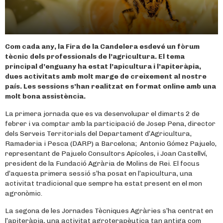
Com cada any, la Fira de la Candelera esdevé un fòrum
tècnic dels professionals de l’agricultura. El tema
principal d’enguany ha estat l’apicultura i l’apiteràpia,
dues activitats amb molt marge de creixement al nostre
país. Les sessions s’han realitzat en format online amb una
molt bona assistència.
La primera jornada que es va desenvolupar el dimarts 2 de
febrer i va comptar amb la participació de Josep Pena, director
dels Serveis Territorials del Departament d’Agricultura,
Ramaderia i Pesca (DARP) a Barcelona; Antonio Gómez Pajuelo,
representant de Pajuelo Consultors Apícoles, i Joan Castellví,
president de la Fundació Agrària de Molins de Rei. El focus
d’aquesta primera sessió s’ha posat en l’apicultura, una
activitat tradicional que sempre ha estat present en el mon
agronòmic.
La segona de les Jornades Tècniques Agràries s’ha centrat en
l’apiteràpia, una activitat agroterapèutica tan antiga com