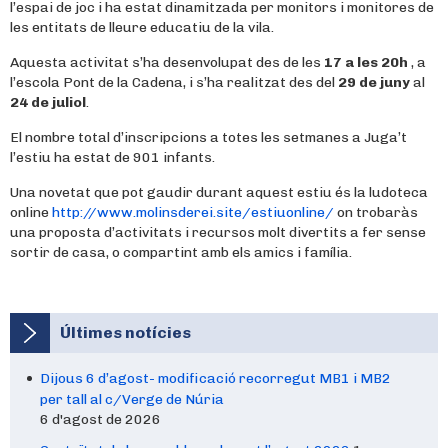
l’espai de joc i ha estat dinamitzada per monitors i monitores de
les entitats de lleure educatiu de la vila.
Aquesta activitat s’ha desenvolupat des de les
17 a
les 20h
, a
l’escola Pont de la Cadena, i s’ha realitzat des del
29 de juny
al
24 de juliol
.
El nombre total d’inscripcions a totes les setmanes a Juga’t
l’estiu ha estat de 901 infants.
Una novetat que pot gaudir durant aquest estiu és la ludoteca
online
http://www.molinsderei.site/estiuonline/
on trobaràs
una proposta d’activitats i recursos molt divertits a fer sense
sortir de casa, o compartint amb els amics i família.
Últimes notícies
Dijous 6 d’agost- modificació recorregut MB1 i MB2
per tall al c/Verge de Núria
6 d'agost de 2026