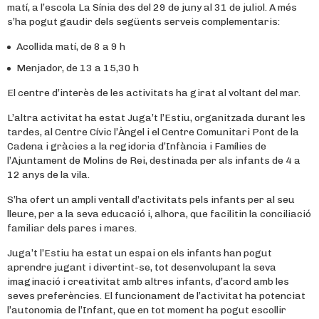
matí, a l’escola La Sínia des del 29 de juny al 31 de juliol. A més
s’ha pogut gaudir dels següents serveis complementaris:
Acollida matí, de 8 a 9 h
Menjador, de 13 a 15,30 h
El centre d’interès de les activitats ha girat al voltant del mar.
L’altra activitat ha estat Juga’t l’Estiu, organitzada durant les
tardes, al Centre Cívic l’Àngel i el Centre Comunitari Pont de la
Cadena i gràcies a la regidoria d’Infància i Famílies de
l’Ajuntament de Molins de Rei, destinada per als infants de 4 a
12 anys de la vila.
S’ha ofert un ampli ventall d’activitats pels infants per al seu
lleure, per a la seva educació i, alhora, que facilitin la conciliació
familiar dels pares i mares.
Juga’t l’Estiu ha estat un espai on els infants han pogut
aprendre jugant i divertint-se, tot desenvolupant la seva
imaginació i creativitat amb altres infants, d’acord amb les
seves preferències. El funcionament de l’activitat ha potenciat
l’autonomia de l’Infant, que en tot moment ha pogut escollir