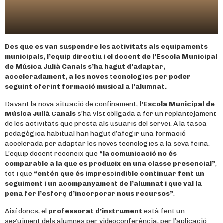
Des que es van suspendre les activitats als equipaments
municipals, l’equip directiu i el docent de l’Escola Municipal
de Música Julià Canals s’ha hagut d’adaptar,
acceleradament, a les noves tecnologies per poder
seguint oferint formació musical a l’alumnat.
Davant la nova situació de confinament,
l’Escola Municipal de
Música Julià Canals
s’ha vist obligada a fer un replantejament
de les activitats que presta als usuaris del servei. A la tasca
pedagògica habitual han hagut d’afegir una formació
accelerada per adaptar les noves tecnologies a la seva feina.
L’equip docent reconeix que
“
la comunicació no és
comparable a la que es produeix en una classe presencial”
,
tot i que
“entén que és imprescindible continuar fent un
seguiment i un acompanyament de l’alumnat i que val la
pena fer l’esforç d’incorporar nous recursos”
.
Així doncs, el
professorat d’instrument
està fent un
seguiment dels alumnes per videoconferència, per l’aplicació