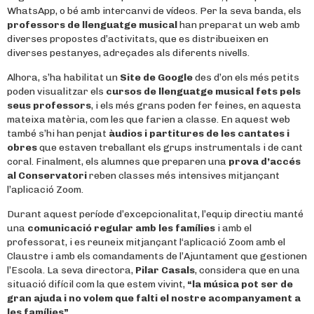
WhatsApp, o bé amb intercanvi de vídeos. Per la seva banda, els
professors de llenguatge musical
han preparat un web amb
diverses propostes d’activitats, que es distribueixen en
diverses pestanyes, adreçades als diferents nivells.
Alhora, s’ha habilitat un
Site de Google
des d’on els més petits
poden visualitzar els
cursos de llenguatge musical fets pels
seus professors
, i els més grans poden fer feines, en aquesta
mateixa matèria, com les que farien a classe. En aquest web
també s’hi han penjat
àudios i partitures
de les cantates i
obres
que estaven treballant els grups instrumentals i de cant
coral. Finalment, els alumnes que preparen una
prova d’accés
al Conservatori
reben classes més intensives mitjançant
l’aplicació Zoom.
Durant aquest període d’excepcionalitat, l’equip directiu manté
una
comunicació regular amb les famílies
i amb el
professorat, i es reuneix mitjançant l‘aplicació Zoom amb el
Claustre i amb els comandaments de l’Ajuntament que gestionen
l’Escola. La seva directora,
Pilar Casals
, considera que en una
situació difícil com la que estem vivint,
“la música pot ser de
gran ajuda i no volem que falti el nostre acompanyament a
les famílies”
.