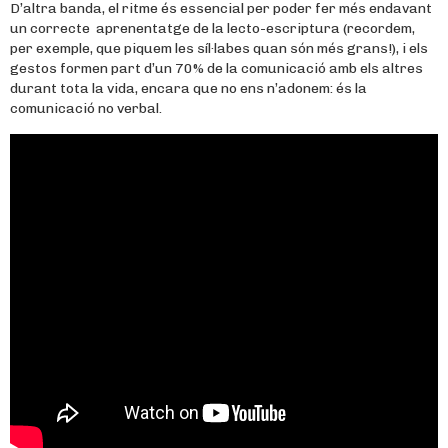
D’altra banda, el ritme és essencial per poder fer més endavant
un correcte aprenentatge de la lecto-escriptura (recordem,
per exemple, que piquem les síl·labes quan són més grans!), i els
gestos formen part d’un 70% de la comunicació amb els altres
durant tota la vida, encara que no ens n’adonem: és la
comunicació no verbal.