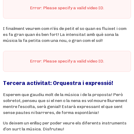
Error: Please specify a valid video ID.
I finalment veurem com n’és de petit el so quan es fluixet i com
es fa gran quan és ben fort! La intensitat amb què sona la
música la fa petita com una nou, o gran com el sol!
Error: Please specify a valid video ID.
Tercera activitat: Orquestra i expressió!
Esperem que gaudiu molt de la música i de la proposta! Però
sobretot, penseu que si el nen o la nena es vol moure lliurement
mentre l’escolta, serà genial! Estarà expressant el que sent
sense pautes ni barreres, de forma espontània!
Us deixem un enllaç per poder veure els diferents instruments
d’on surt la música. Disfruteu!