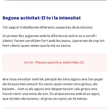
Segona activitat: El to i la intensitat
Tot seguit treballarem diferents aspectes de la música:
En primer lloc jugarem amb la diferència entre so o soroll i
silenci: farem soroll ben fort amb les mans, i pararem de cop tot
fent silenci quan veiem que la mà es tanca.
Error: Please specify a valid video ID.
Ara toca escoltar molt bé, perquè els tons aguts ens fan pujar
els braços ben amunt! En canvi, quan sonen tons greus, els
baixem… Com si els aguts ens despertessin i els greus ens
fessin tenir una mica de son. És el que passa amb el so agut,
que té més vibracions, i el greu en canvi, en té menys.