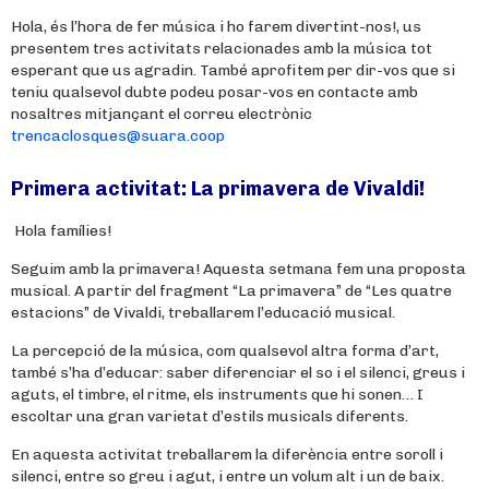
Hola, és l’hora de fer música i ho farem divertint-nos!, us
presentem tres activitats relacionades amb la música tot
esperant que us agradin. També aprofitem per dir-vos que si
teniu qualsevol dubte podeu posar-vos en contacte amb
nosaltres mitjançant el correu electrònic
trencaclosques@suara.coop
Primera activitat: La primavera de Vivaldi!
Hola famílies!
Seguim amb la primavera! Aquesta setmana fem una proposta
musical. A partir del fragment “La primavera” de “Les quatre
estacions” de Vivaldi, treballarem l’educació musical.
La percepció de la música, com qualsevol altra forma d’art,
també s’ha d’educar: saber diferenciar el so i el silenci, greus i
aguts, el timbre, el ritme, els instruments que hi sonen… I
escoltar una gran varietat d’estils musicals diferents.
En aquesta activitat treballarem la diferència entre soroll i
silenci, entre so greu i agut, i entre un volum alt i un de baix.