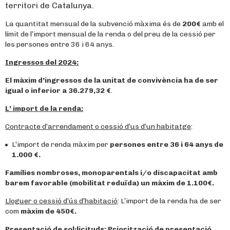
territori de Catalunya.
La quantitat mensual de la subvenció màxima és de
200€
amb el
límit de l’import mensual de la renda o del preu de la cessió per
les persones entre 36 i 64 anys.
Ingressos del 2024:
El màxim d’ingressos de la unitat de convivència ha de ser
igual o inferior a 36.279,32
€
.
L’ import de la renda:
Contracte d’arrendament o cessió d’us d’un habitatge
:
L’import de renda màxim per
persones entre 36 i 64 anys de
1.000 €.
Famílies nombroses, monoparentals i/o discapacitat amb
barem favorable (mobilitat reduïda) un màxim de 1.100€.
Lloguer o cessió d’ús d’habitació
: L’import de la renda ha de ser
com
màxim de 450€.
Presentació de sol·licituds:
Priorització de presentació