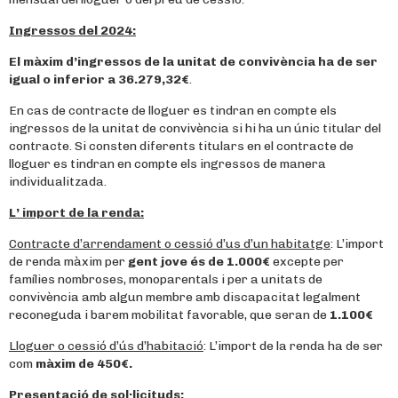
Ingressos del 2024:
El màxim d’ingressos de la unitat de convivència ha de ser
igual o inferior a 36.279,32
€
.
En cas de contracte de lloguer es tindran en compte els
ingressos de la unitat de convivència si hi ha un únic titular del
contracte. Si consten diferents titulars en el contracte de
lloguer es tindran en compte els ingressos de manera
individualitzada.
L’ import de la renda:
Contracte d’arrendament o cessió d’us d’un habitatge
: L’import
de renda màxim per
gent jove és de 1.000€
excepte per
famílies nombroses, monoparentals i per a unitats de
convivència amb algun membre amb discapacitat legalment
reconeguda i barem mobilitat favorable, que seran de
1.100€
Lloguer o cessió d’ús d’habitació
: L’import de la renda ha de ser
com
màxim de 450€.
Presentació de sol·licituds: