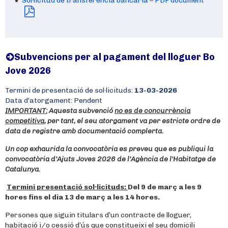
Sol·licitud de transferència bancària – PDF document
Subvencions per al pagament del lloguer Bo
Jove 2026
Termini de presentació de sol·licituds:
13-03-2026
Data d’atorgament: Pendent
IMPORTANT:
Aquesta subvenció
no es de concurrència
competitiva
, per tant, el seu atorgament va per estricte ordre de
data de registre amb documentació complerta.
Un cop exhaurida la convocatòria es preveu que es publiqui la
convocatòria d’Ajuts Joves 2026 de l’Agència de l’Habitatge de
Catalunya.
Termini presentació sol·licituds:
Del 9 de març a les 9
hores fins el dia 13 de març a les 14 hores.
Persones que siguin titulars d’un contracte de lloguer,
habitació i/o cessió d’ús que constitueixi el seu domicili