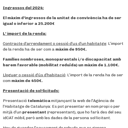
Ingressos del 2024:
El màxim d’ingressos de la unitat de convivència ha de ser
igual o inferior a
25.200€
L’ import de la renda:
Contracte d’arrendament o cessió d’us d’un habitatge
: L’import
de la renda ha de ser com a
màxim de 950€.
Famílies nombroses, monoparentals i/o discapacitat amb
barem favorable (mobilitat reduïda) un màxim de 1.100€.
Lloguer o cessió d’ús d’habitació
: L’import de la renda ha de ser
com
màxim de 450€.
Presentació de sol·licituds:
Presentació
telemàtica
mitjançant la web de l’Agència de
l’Habitatge de Catalunya: Es pot presentar en nom propi o per
mitjà d’un
presentant
(representant), que ho farà des del seu
idCAT mòbil, però amb les dades de la persona sol·licitant.
Heu de guardar l’acusament de rebuda que es genera.