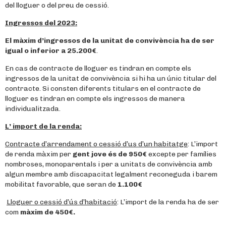
del lloguer o del preu de cessió.
Ingressos del 2023:
El màxim d’ingressos de la unitat de convivència ha de ser
igual o inferior a
25.200€
.
En cas de contracte de lloguer es tindran en compte els
ingressos de la unitat de convivència si hi ha un únic titular del
contracte. Si consten diferents titulars en el contracte de
lloguer es tindran en compte els ingressos de manera
individualitzada.
L’ import de la renda:
Contracte d’arrendament o cessió d’us d’un habitatge
: L’import
de renda màxim per
gent jove és de 950€
excepte per famílies
nombroses, monoparentals i per a unitats de convivència amb
algun membre amb discapacitat legalment reconeguda i barem
mobilitat favorable, que seran de
1.100€
Lloguer o cessió d’ús d’habitació
: L’import de la renda ha de ser
com
màxim de 450€.