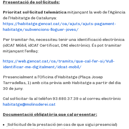
Presentació de sol·licituds:
Prioritat sol·licitud telemàtica
mitjançant la web de l’Agència
de l’Habitatge de Catalunya:
https://habitatge.gencat.cat/ca/ajuts/ajuts-pagament-
habitatge/subvencions-lloguer-joves/
Per tramitar-ho, necessiteu tenir una identificació electrònica
(idCAT Mòbil, idCAT Certificat, DNI electrònic). És pot tramitar
mitjançant l’enllaç:
https://web.gencat.cat/ca/tramits/que-cal-fer-si/Vull-
identificar-me-digitalment/idcat-mobil/
Presencialment a l’Oficina d’Habitatge (Plaça Josep
Tarradellas, 1) amb cita prèvia amb Habitatge a partir del dia
30 de juny.
Cal sol·licitar-la al telèfon 93.680.37.39 o al correu electrònic
habitatge@molinsderei.cat
Documentació obligatòria que cal presentar:
Sol·licitud de la prestació (en cas de que sigui presencial)