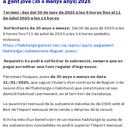
a gent jove (35 o menys anys) 2025
Termini : des del 30 de juny de 2025 a les 9 hores fins el 11
de juliol 2025 a les 14 hores
Sol·licitants de 35 anys o menys:
Del 30 de juny de 2025 a les
9 hores fins l’11 de juliol de 2025 a les 14 hores (ambdós
inclosos).
https://habitatge.gencat.cat/ca/ajuts/ajuts-pagament-
habitatge/subvencions-lloguer-joves/
Requisits:
Es podrà sol·licitar la subvenció, sempre que es
pugui acreditar una font regular d’ingressos.
Persones físiques, joves
de 35 anys o menys en data
31/01/2025,
que siguin titulars d’un contracte de lloguer o de
cessió d’ús de l’habitatge o habitació que constitueixi el seu
domicili habitual i permanent, en el territori de Catalunya.
La quantitat mensual de la subvenció màxima és de 250€ amb el
límit de l’import mensual de la renda o del preu de la cessió.
Si hi ha més d’un beneficiari en un mateix habitatge la suma de
les subvencions concedides no podrà superar l’import mensual