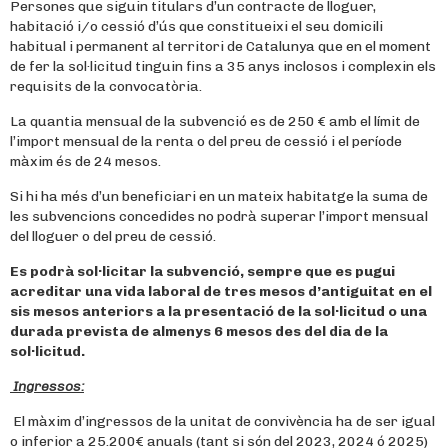
Persones que siguin titulars d’un contracte de lloguer,
habitació i/o cessió d’ús que constitueixi el seu domicili
habitual i permanent al territori de Catalunya que en el moment
de fer la sol·licitud tinguin fins a 35 anys inclosos i complexin els
requisits de la convocatòria.
La quantia mensual de la subvenció es de 250 € amb el límit de
l’import mensual de la renta o del preu de cessió i el període
màxim és de 24 mesos.
Si hi ha més d’un beneficiari en un mateix habitatge la suma de
les subvencions concedides no podrà superar l’import mensual
del lloguer o del preu de cessió.
Es podrà sol·licitar la subvenció, sempre que es pugui
acreditar una vida laboral de tres mesos d’antiguitat en el
sis mesos anteriors a la presentació de la sol·licitud o una
durada prevista de almenys 6 mesos des del dia de la
sol·licitud.
Ingressos:
El màxim d’ingressos de la unitat de convivència ha de ser igual
o inferior a 25.200€ anuals (tant si són del 2023, 2024 ó 2025)