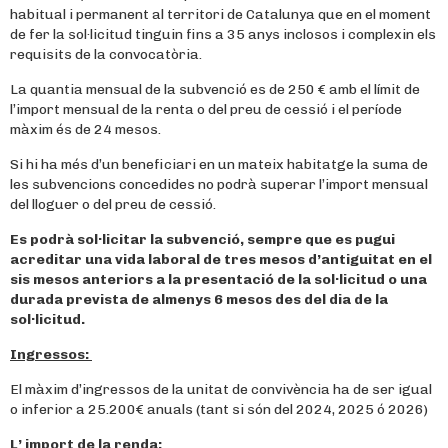
habitual i permanent al territori de Catalunya que en el moment
de fer la sol·licitud tinguin fins a 35 anys inclosos i complexin els
requisits de la convocatòria.
La quantia mensual de la subvenció es de 250 € amb el límit de
l’import mensual de la renta o del preu de cessió i el període
màxim és de 24 mesos.
Si hi ha més d’un beneficiari en un mateix habitatge la suma de
les subvencions concedides no podrà superar l’import mensual
del lloguer o del preu de cessió.
Es podrà sol·licitar la subvenció, sempre que es pugui
acreditar una vida laboral de tres mesos d’antiguitat en el
sis mesos anteriors a la presentació de la sol·licitud o una
durada prevista de almenys 6 mesos des del dia de la
sol·licitud.
Ingressos:
El màxim d’ingressos de la unitat de convivència ha de ser igual
o inferior a 25.200€ anuals (tant si són del 2024, 2025 ó 2026)
L’ import de la renda: