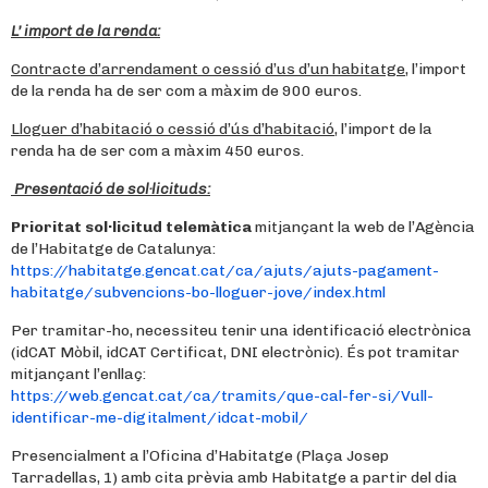
L’ import de la renda:
Contracte d’arrendament o cessió d’us d’un habitatge
, l’import
de la renda ha de ser com a màxim de 900 euros.
Lloguer d’habitació o cessió d’ús d’habitació
, l’import de la
renda ha de ser com a màxim 450 euros.
Presentació de sol·licituds:
Prioritat sol·licitud telemàtica
mitjançant la web de l’Agència
de l’Habitatge de Catalunya:
https://habitatge.gencat.cat/ca/ajuts/ajuts-pagament-
habitatge/subvencions-bo-lloguer-jove/index.html
Per tramitar-ho, necessiteu tenir una identificació electrònica
(idCAT Mòbil, idCAT Certificat, DNI electrònic). És pot tramitar
mitjançant l’enllaç:
https://web.gencat.cat/ca/tramits/que-cal-fer-si/Vull-
identificar-me-digitalment/idcat-mobil/
Presencialment a l’Oficina d’Habitatge (Plaça Josep
Tarradellas, 1) amb cita prèvia amb Habitatge a partir del dia