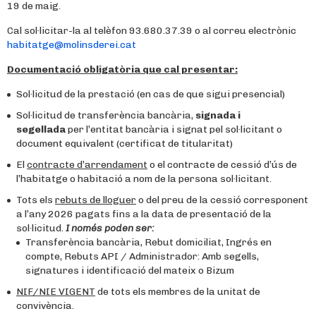
19 de maig.
Cal sol·licitar-la al telèfon 93.680.37.39 o al correu electrònic
habitatge@molinsderei.cat
Documentació obligatòria que cal presentar:
Sol·licitud de la prestació (en cas de que sigui presencial)
Sol·licitud de transferència bancària,
signada i
segellada
per l’entitat bancària i signat pel sol·licitant o
document equivalent (certificat de titularitat)
El
contracte d’arrendament
o el contracte de cessió d’ús de
l’habitatge o habitació a nom de la persona sol·licitant.
Tots els
rebuts de lloguer
o del preu de la cessió corresponent
a l’any 2026 pagats fins a la data de presentació de la
sol·licitud.
I només poden ser:
Transferència bancària, Rebut domiciliat, Ingrés en
compte, Rebuts API / Administrador: Amb segells,
signatures i identificació del mateix o Bizum
NIF/NIE VIGENT
de tots els membres de la unitat de
convivència.