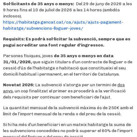
Sol·licitants de 35 anys o menys:
Del 29 de juny de 2026 a les
9 hores fins el 10 de juliol de 2026 a les 14 hores (ambdós
inclosos).
https://habitatge.gencat.cat/ca/ajuts/ajuts-pagament-
habitatge/subvencions-lloguer-joves/
Requisits:
Es podrà sol·licitar la subvenció, sempre que es
pugui acreditar una font regular d’ingressos.
Persones físiques, joves
de 35 anys o menys en data
31/01/2026,
que siguin titulars d’un contracte de lloguer o de
cessió d’ús de l’habitatge o habitació que constitueixi el seu
domicili habitual i permanent, en el territori de Catalunya.
Novetat 2026:
La subvenció s’atorga per un termini de
dos
anys,
un cop finalitzat el primer es procedirà a la verificació
dels requisits per continuar com beneficiari de l’ajut.
La quantitat mensual de la subvenció màxima és de 250€ amb el
límit de l’import mensual de la renda o del preu de la cessió.
Si hi ha més d’un beneficiari en un mateix habitatge la suma de
les subvencions concedides no podrà superar el 60% de l’import
mensual del lloguer o del preu de cessió.