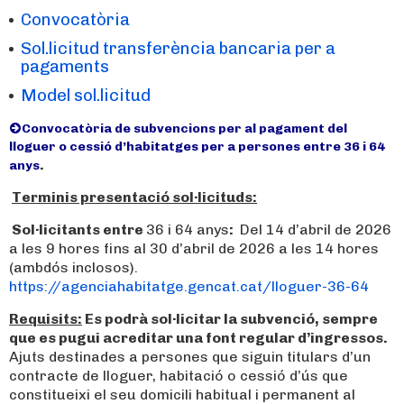
Convocatòria
Sol.licitud transferència bancaria per a
pagaments
Model sol.licitud
Convocatòria de subvencions per al pagament del
lloguer o cessió d’habitatges per a persones entre 36 i 64
.
anys
Terminis presentació sol·licituds:
Sol·licitants entre
36 i 64 anys
:
Del 14 d’abril de 2026
a les 9 hores fins al 30 d’abril de 2026 a les 14 hores
(ambdós inclosos).
https://agenciahabitatge.gencat.cat/lloguer-36-64
Requisits:
Es podrà sol·licitar la subvenció, sempre
que es pugui acreditar una font regular d’ingressos.
Ajuts destinades a persones que siguin titulars d’un
contracte de lloguer, habitació o cessió d’ús que
constitueixi el seu domicili habitual i permanent al