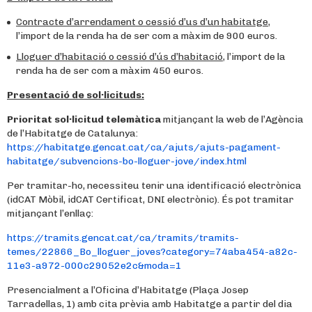
Contracte d’arrendament o cessió d’us d’un habitatge
,
l’import de la renda ha de ser com a màxim de 900 euros.
Lloguer d’habitació o cessió d’ús d’habitació
, l’import de la
renda ha de ser com a màxim 450 euros.
Presentació de sol·licituds:
Prioritat sol·licitud telemàtica
mitjançant la web de l’Agència
de l’Habitatge de Catalunya:
https://habitatge.gencat.cat/ca/ajuts/ajuts-pagament-
habitatge/subvencions-bo-lloguer-jove/index.html
Per tramitar-ho, necessiteu tenir una identificació electrònica
(idCAT Mòbil, idCAT Certificat, DNI electrònic). És pot tramitar
mitjançant l’enllaç:
https://tramits.gencat.cat/ca/tramits/tramits-
temes/22866_Bo_lloguer_joves?category=74aba454-a82c-
11e3-a972-000c29052e2c&moda=1
Presencialment a l’Oficina d’Habitatge (Plaça Josep
Tarradellas, 1) amb cita prèvia amb Habitatge a partir del dia