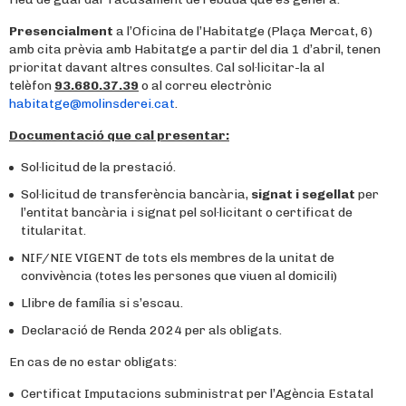
Presencialment
a l’Oficina de l’Habitatge (Plaça Mercat, 6)
amb cita prèvia amb Habitatge a partir del dia 1 d’abril, tenen
prioritat davant altres consultes. Cal sol·licitar-la al
telèfon
93.680.37.39
o al correu electrònic
habitatge@molinsderei.cat
.
Documentació que cal presentar:
Sol·licitud de la prestació.
Sol·licitud de transferència bancària,
signat i segellat
per
l’entitat bancària i signat pel sol·licitant o certificat de
titularitat.
NIF/NIE VIGENT de tots els membres de la unitat de
convivència (totes les persones que viuen al domicili)
Llibre de família si s’escau.
Declaració de Renda 2024 per als obligats.
En cas de no estar obligats:
Certificat Imputacions subministrat per l’Agència Estatal