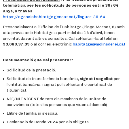
telemàtica per les sol·licituds de persones entre 36 i 64
anys, a traves
https://agenciahabitatge.gencat.cat/lloguer-36-64
Presencialment a l’Oficina de l’Habitatge (Plaça Mercat, 6) amb
cita prèvia amb Habitatge a partir del dia 14 d’abril, tenen
prioritat davant altres consultes. Cal sol·licitar-la al telèfon
93.680.37.39
o al correu electrònic
habitatge@molinsderei.cat
.
Documentació que cal presentar:
Sol·licitud de la prestació.
Sol·licitud de transferència bancària,
signat i segellat
per
l’entitat bancària i signat pel sol·licitant o certificat de
titularitat.
NIF/NIE VIGENT de tots els membres de la unitat de
convivència (totes les persones que viuen al domicili)
Llibre de família si s’escau.
Declaració de Renda 2024 per als obligats.