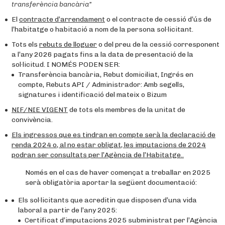
transferència bancària”
El
contracte d’arrendament
o el contracte de cessió d’ús de
l’habitatge o habitació a nom de la persona sol·licitant.
Tots els
rebuts de lloguer
o del preu de la cessió corresponent
a l’any 2026 pagats fins a la data de presentació de la
sol·licitud. I NOMÉS PODEN SER:
Transferència bancària, Rebut domiciliat, Ingrés en
compte, Rebuts API / Administrador: Amb segells,
signatures i identificació del mateix o Bizum
NIF/NIE VIGENT
de tots els membres de la unitat de
convivència.
Els ingressos que es tindran en compte serà la declaració de
renda 2024 o, al no estar obligat, les imputacions de 2024
podran ser consultats per l’Agència de l’Habitatge..
Només en el cas de haver començat a treballar en 2025
serà obligatòria aportar la següent documentació:
Els sol·licitants que acreditin que disposen d’una vida
laboral a partir de l’any 2025:
Certificat d’imputacions 2025 subministrat per l’Agència