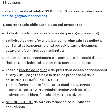
19 de maig.
Cal sol·licitar-la al telèfon 93.680.37.39 o al correu electrònic
habitatge@molinsderei.cat
Documentació obligatòria que cal presentar:
Sol·licitud de la prestació (en cas de que sigui presencial)
Sol·licitud de transferència bancària,
signada i segellada
per l’entitat bancària i signat pel sol·licitant o document
equivalent (certificat de titularitat)
El
contracte d’arrendament
o el contracte de cessió d’ús de
l’habitatge o habitació a nom de la persona sol·licitant.
Tots els
rebuts de lloguer
o del preu de la cessió corresponent
a l’any 2025 pagats fins a la data de presentació de la
sol·licitud. I NOMÉS PODEN SER:
Transferència bancària, Rebut domiciliat, Ingrés en
compte, Rebuts API / Administrador: Amb segells,
signatures i identificació del mateix o Bizum
NIF/NIE VIGENT
de tots els membres de la unitat de
convivència.