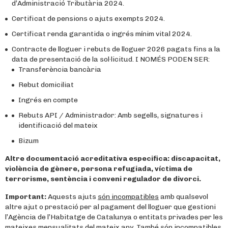
d’Administració Tributària 2024.
Certificat de pensions o ajuts exempts 2024.
Certificat renda garantida o ingrés mínim vital 2024.
Contracte de lloguer i rebuts de lloguer 2026 pagats fins a la
data de presentació de la sol·licitud. I NOMÉS PODEN SER:
Transferència bancària
Rebut domiciliat
Ingrés en compte
Rebuts API / Administrador: Amb segells, signatures i
identificació del mateix
Bizum
Altre documentació acreditativa especifica: discapacitat,
violència de gènere, persona refugiada, víctima de
terrorisme,
sentència i conveni regulador de divorci
.
Important:
Aquests ajuts
són incompatibles
amb qualsevol
altre ajut o prestació per al pagament del lloguer que gestioni
l’Agència de l’Habitatge de Catalunya o entitats privades per les
mateixes mensualitats del mateix any. També són incompatibles