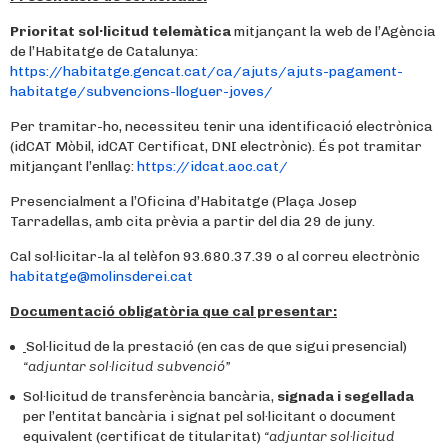
Prioritat sol·licitud telemàtica
mitjançant la web de l’Agència
de l’Habitatge de Catalunya:
https://habitatge.gencat.cat/ca/ajuts/ajuts-pagament-
habitatge/subvencions-lloguer-joves/
Per tramitar-ho, necessiteu tenir una identificació electrònica
(idCAT Mòbil, idCAT Certificat, DNI electrònic). És pot tramitar
mitjançant l’enllaç:
https://idcat.aoc.cat/
Presencialment a l’Oficina d’Habitatge (Plaça Josep
Tarradellas, amb cita prèvia a partir del dia 29 de juny.
Cal sol·licitar-la al telèfon 93.680.37.39 o al correu electrònic
habitatge@molinsderei.cat
Documentació obligatòria que cal presentar:
Sol·licitud de la prestació (en cas de que sigui presencial)
“adjuntar sol·licitud subvenció”
Sol·licitud de transferència bancària,
signada i segellada
per l’entitat bancària i signat pel sol·licitant o document
equivalent (certificat de titularitat)
“adjuntar sol·licitud