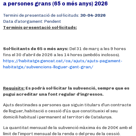
a persones grans (65 o més anys) 2026
Termini de presentació de sol·licituds:
30-04-2026
Data d’atorgament: Pendent
Terminis presentació sol·licituds:
Sol·licitants de 65 o més anys:
Del 31 de març a les 9 hores
fins el 30 d’abril de 2026 a les 14 hores (ambdós inclosos).
https://habitatge.gencat.cat/ca/ajuts/ajuts-pagament-
habitatge/subvencions-lloguer-gent-gran/
Requisits:
Es podrà sol·licitar la subvenció, sempre que es
pugui acreditar una font regular d’ingressos.
Ajuts destinades a persones que siguin titulars d’un contracte
de lloguer, habitació o cessió d’ús que constitueixi el seu
domicili habitual i permanent al territori de Catalunya.
La quantitat mensual de la subvenció màxima és de 200€ amb el
límit de l’import mensual de la renda o del preu de la cessió.