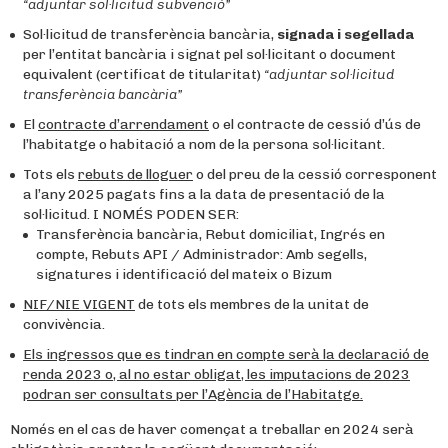
“adjuntar sol·licitud subvenció”
Sol·licitud de transferència bancària,
signada i segellada
per l’entitat bancària i signat pel sol·licitant o document
equivalent (certificat de titularitat)
“adjuntar sol·licitud
transferència bancària”
El
contracte d’arrendament
o el contracte de cessió d’ús de
l’habitatge o habitació a nom de la persona sol·licitant.
Tots els
rebuts de lloguer
o del preu de la cessió corresponent
a l’any 2025 pagats fins a la data de presentació de la
sol·licitud. I NOMÉS PODEN SER:
Transferència bancària, Rebut domiciliat, Ingrés en
compte, Rebuts API / Administrador: Amb segells,
signatures i identificació del mateix o Bizum
NIF/NIE VIGENT
de tots els membres de la unitat de
convivència.
Els ingressos que es tindran en compte serà la declaració de
renda 2023 o, al no estar obligat, les imputacions de 2023
podran ser consultats per l’Agència de l’Habitatge.
Només en el cas de haver començat a treballar en 2024 serà