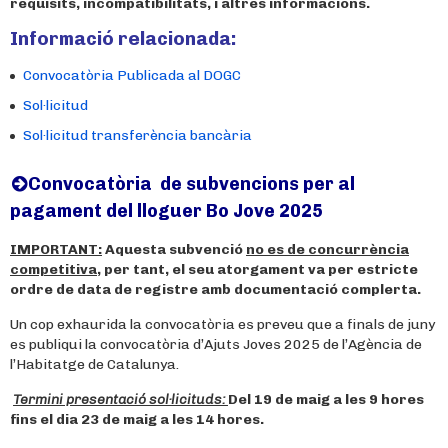
requisits, incompatibilitats, i altres informacions.
Informació relacionada:
Convocatòria Publicada al DOGC
Sol·licitud
Sol·licitud transferència bancària
Convocatòria de subvencions per al
pagament del lloguer Bo Jove 2025
IMPORTANT:
Aquesta subvenció
no es de concurrència
competitiva
, per tant, el seu atorgament va per estricte
ordre de data de registre amb documentació complerta.
Un cop exhaurida la convocatòria es preveu que a finals de juny
es publiqui la convocatòria d’Ajuts Joves 2025 de l’Agència de
l’Habitatge de Catalunya.
Termini presentació sol·licituds:
Del 19 de maig a les 9 hores
fins el dia 23 de maig a les 14 hores.