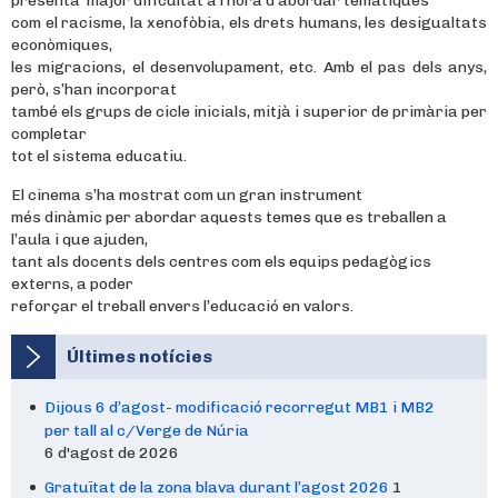
presenta major dificultat a l’hora d’abordar temàtiques
com el racisme, la xenofòbia, els drets humans, les desigualtats
econòmiques,
les migracions, el desenvolupament, etc. Amb el pas dels anys,
però, s’han incorporat
també els grups de cicle inicials, mitjà i superior de primària per
completar
tot el sistema educatiu.
El cinema s’ha mostrat com un gran instrument
més dinàmic per abordar aquests temes que es treballen a
l’aula i que ajuden,
tant als docents dels centres com els equips pedagògics
externs, a poder
reforçar el treball envers l’educació en valors.
Últimes notícies
Dijous 6 d’agost- modificació recorregut MB1 i MB2
per tall al c/Verge de Núria
6 d'agost de 2026
Gratuïtat de la zona blava durant l’agost 2026
1