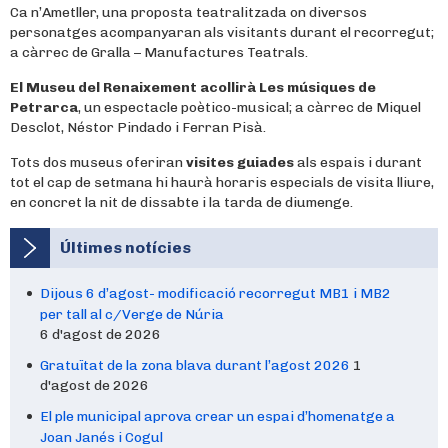
Ca n’Ametller, una proposta teatralitzada on diversos
personatges acompanyaran als visitants durant el recorregut;
a càrrec de Gralla – Manufactures Teatrals.
El Museu del Renaixement acollirà Les músiques de
Petrarca
, un espectacle poètico-musical; a càrrec de Miquel
Desclot, Néstor Pindado i Ferran Pisà.
Tots dos museus oferiran
visites guiades
als espais i durant
tot el cap de setmana hi haurà horaris especials de visita lliure,
en concret la nit de dissabte i la tarda de diumenge.
Últimes notícies
Dijous 6 d’agost- modificació recorregut MB1 i MB2
per tall al c/Verge de Núria
6 d'agost de 2026
Gratuïtat de la zona blava durant l’agost 2026
1
d'agost de 2026
El ple municipal aprova crear un espai d’homenatge a
Joan Janés i Cogul