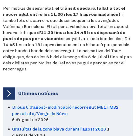
Per motius de seguretat,
el trànsit quedarà tallat a tot el
recorregut entre les 11.30 i les 17 h aproximadament
i
també tots els carrers que desemboquen a les avingudes
València i Barcelona. El tall per a vehicles serà total en aquest
horaris tot i que
d’11.30 fins a les 14.45 h es disposarà de
punts de pas per a vianants
senyalitzats amb banderoles. De
14.45 fins a les 18 h aproximadament no hi haurà pas possible
entre banda i banda del recorregut. La normativa del Tour
obliga que, des de les 6 h del diumenge dia 5 de juliol i fins al pas
dels ciclistes per Molins de Rei no es pugui aparcar en tot el
recorregut.
Últimes notícies
Dijous 6 d’agost- modificació recorregut MB1 i MB2
per tall al c/Verge de Núria
6 d'agost de 2026
Gratuïtat de la zona blava durant l’agost 2026
1
d'agost de 2026