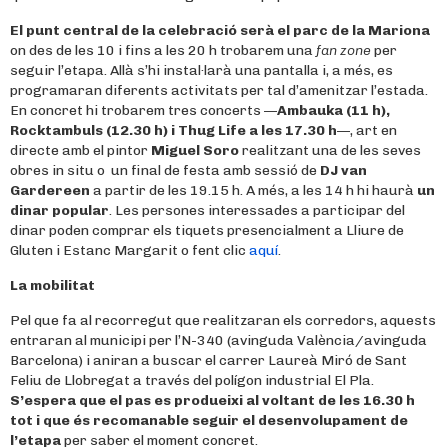
El punt central de la celebració serà el parc de la Mariona
on des de les 10 i fins a les 20 h trobarem una
fan zone
per
seguir l’etapa. Allà s’hi instal·larà una pantalla i, a més, es
programaran diferents activitats per tal d’amenitzar l’estada.
En concret hi trobarem tres concerts —
Ambauka (11 h),
Rocktambuls (12.30 h) i Thug Life a les 17.30 h
—, art en
directe amb el pintor
Miguel Soro
realitzant una de les seves
obres in situ o un final de festa amb sessió de
DJ van
Gardereen
a partir de les 19.15 h. A més, a les 14 h hi haurà
un
dinar popular
. Les persones interessades a participar del
dinar poden comprar els tiquets presencialment a Lliure de
Gluten i Estanc Margarit o fent clic
aquí
.
La mobilitat
Pel que fa al recorregut que realitzaran els corredors, aquests
entraran al municipi per l’N-340 (avinguda València/avinguda
Barcelona) i aniran a buscar el carrer Laureà Miró de Sant
Feliu de Llobregat a través del polígon industrial El Pla.
S’espera que el pas es produeixi al voltant de les 16.30 h
tot i que és recomanable seguir el desenvolupament de
l’etapa
per saber el moment concret.