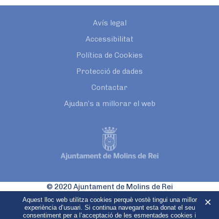
Avís legal
Accessibilitat
Política de Cookies
Protecció de dades
Contactar
Ajudan’s a millorar el web
© 2020 Ajuntament de Molins de Rei
Pl. Catalunya, 1
Aquest lloc web utilitza cookies perquè vostè tingui una millor
08750 Molins de Rei
experiència d’usuari. Si continua navegant esta donat el seu
consentiment per a l’acceptació de les esmentades cookies i
Tel 93 680 33 40