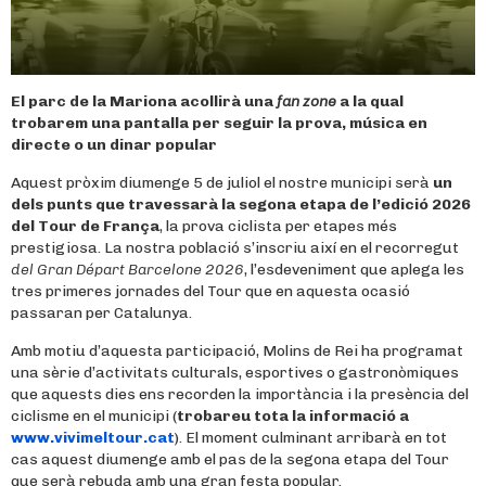
El parc de la Mariona acollirà una
fan zone
a la qual
trobarem una pantalla per seguir la prova, música en
directe o un dinar popular
Aquest pròxim diumenge 5 de juliol el nostre municipi serà
un
dels punts que travessarà la segona etapa de l’edició 2026
del Tour de França
, la prova ciclista per etapes més
prestigiosa. La nostra població s’inscriu així en el recorregut
del Gran Départ Barcelone 2026
, l’esdeveniment que aplega les
tres primeres jornades del Tour que en aquesta ocasió
passaran per Catalunya.
Amb motiu d’aquesta participació, Molins de Rei ha programat
una sèrie d’activitats culturals, esportives o gastronòmiques
que aquests dies ens recorden la importància i la presència del
ciclisme en el municipi (
trobareu tota la informació a
www.vivimeltour.cat
). El moment culminant arribarà en tot
cas aquest diumenge amb el pas de la segona etapa del Tour
que serà rebuda amb una gran festa popular.