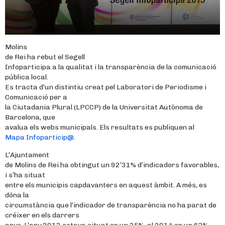
Molins
de Rei ha rebut el Segell
Infoparticipa a la qualitat i la transparència de la comunicació
pública local.
Es tracta d’un distintiu creat pel Laboratori de Periodisme i
Comunicació per a
la Ciutadania Plural (LPCCP) de la Universitat Autònoma de
Barcelona, que
avalua els webs municipals. Els resultats es publiquen al
Mapa Infoparticip@
.
L’Ajuntament
de Molins de Rei ha obtingut un 92’31% d’indicadors favorables,
i s’ha situat
entre els municipis capdavanters en aquest àmbit. A més, es
dóna la
circumstància que l’indicador de transparència no ha parat de
créixer en els darrers