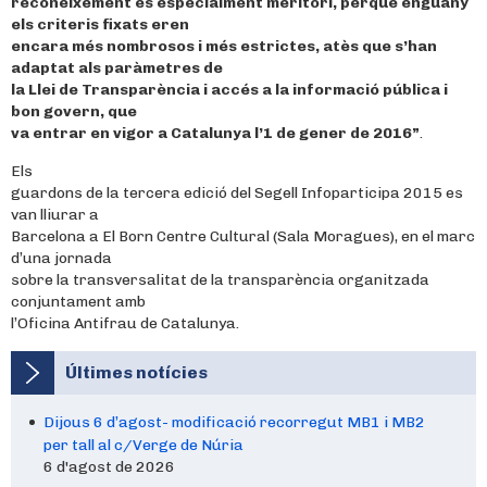
reconeixement és especialment meritori, perquè enguany
els criteris fixats eren
encara més nombrosos i més estrictes, atès que s’han
adaptat als paràmetres de
la Llei de Transparència i accés a la informació pública i
bon govern, que
va entrar en vigor a Catalunya l’1 de gener de 2016”
.
Els
guardons de la tercera edició del Segell Infoparticipa 2015 es
van lliurar a
Barcelona a El Born Centre Cultural (Sala Moragues), en el marc
d’una jornada
sobre la transversalitat de la transparència organitzada
conjuntament amb
l’Oficina Antifrau de Catalunya.
Últimes notícies
Dijous 6 d’agost- modificació recorregut MB1 i MB2
per tall al c/Verge de Núria
6 d'agost de 2026