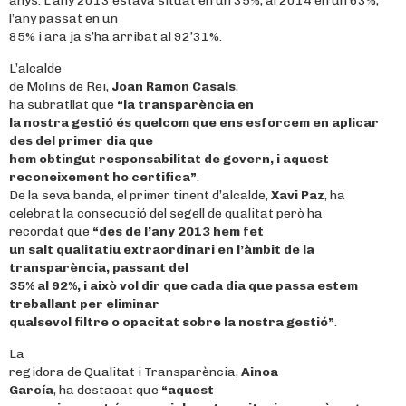
anys. L’any 2013 estava situat en un 35%, al 2014 en un 63%,
l’any passat en un
85% i ara ja s’ha arribat al 92’31%.
L’alcalde
de Molins de Rei,
Joan Ramon Casals
,
ha subratllat que
“la transparència en
la nostra gestió és quelcom que ens esforcem en aplicar
des del primer dia que
hem obtingut responsabilitat de govern, i aquest
reconeixement ho certifica”
.
De la seva banda, el primer tinent d’alcalde,
Xavi Paz
, ha
celebrat la consecució del segell de qualitat però ha
recordat que
“des de l’any 2013 hem fet
un salt qualitatiu extraordinari en l’àmbit de la
transparència, passant del
35% al 92%, i això vol dir que cada dia que passa estem
treballant per eliminar
qualsevol filtre o opacitat sobre la nostra gestió”
.
La
regidora de Qualitat i Transparència,
Ainoa
García
, ha destacat que
“aquest