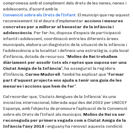
compromesa amb el compliment dels drets de les nenes, nenes i
adolescents, d’acord amb la
Convenció sobre els Drets de l’Infant
. El municipi que rep aquest
reconeixement té el deure d’implementar
accions i mesures
concretes per a millorar el benestar de la infància i
adolescència
. Per fer-ho, disposa d’espais de participació
infantil i adolescent, coordinació entre les diferents àrees
municipals, elabora un diagnòstic de la situació de la infància i
l’adolescència a la localitat i defineix una estratègia, o pla local
d’infància, dotada de recursos. “
Molins de Rei treballem
diàriament per assolir tots els reptes que suposa ser una
Ciutat Amiga de la Infància
”, ha assegurat la regidora
d’Infància,
Carme Madorell
. També ha explicat que “
formar
part d’aquest projecte ens ajuda a tenir una guia de les
mesures i accions que hem de fer
”.
Cal recordar que, ‘Ciutats Amigues de la Infància’ és una
iniciativa internacional, liderada aquí des del 2002 per UNICEF
Espanya, amb l’objectiu de promoure l’aplicació de la Convenció
sobre els Drets de l’Infant als municipis.
Molins de Rei va ser
reconeguda per primera vegada com a Ciutat Amiga de la
Infància l’any 2018
i enguany ha renovat aquesta condició.