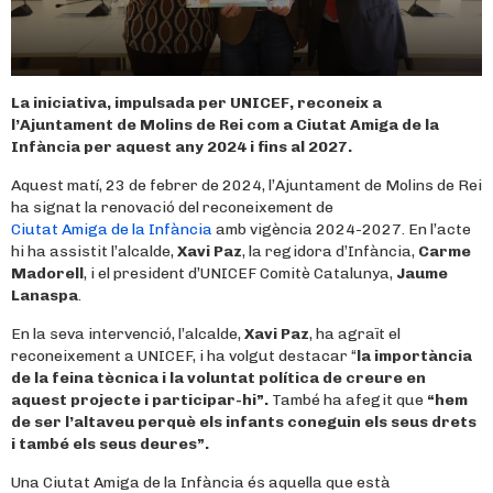
La iniciativa, impulsada per UNICEF, reconeix a
l’Ajuntament de Molins de Rei com a Ciutat Amiga de la
Infància per aquest any 2024 i fins al 2027.
Aquest matí, 23 de febrer de 2024, l’Ajuntament de Molins de Rei
ha signat la renovació del reconeixement de
Ciutat Amiga de la Infància
amb vigència 2024-2027. En l’acte
hi ha assistit l’alcalde,
Xavi Paz
, la regidora d’Infància,
Carme
Madorell
, i el president d’UNICEF Comitè Catalunya,
Jaume
Lanaspa
.
En la seva intervenció, l’alcalde,
Xavi Paz
, ha agraït el
reconeixement a UNICEF, i ha volgut destacar “
la importància
de la feina tècnica i la voluntat política de creure en
aquest projecte i participar-hi”.
També ha afegit que
“hem
de ser l’altaveu perquè els infants coneguin els seus drets
i també els seus deures”.
Una Ciutat Amiga de la Infància és aquella que està