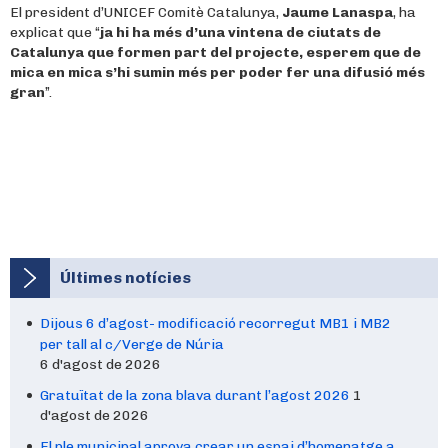
El president d’UNICEF Comitè Catalunya,
Jaume Lanaspa
, ha
explicat que “
ja hi ha més d’una vintena de ciutats de
Catalunya que formen part del projecte, esperem que de
mica en mica s’hi sumin més per poder fer una difusió més
gran
”.
Últimes notícies
Dijous 6 d’agost- modificació recorregut MB1 i MB2
per tall al c/Verge de Núria
6 d'agost de 2026
Gratuïtat de la zona blava durant l’agost 2026
1
d'agost de 2026
El ple municipal aprova crear un espai d’homenatge a