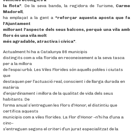
la flota”
. De la seva banda, la regidora de Turisme,
Carme
Madorell
,
ha emplaçat a la gent a
“reforçar aquesta aposta que fa
l’Ajuntament
millorant l’aspecte dels seus balcons, perquè una vila amb
flors és una vila molt
més agradable, atractiva i cívica”
.
Actualment hi ha a Catalunya 86 municipis
distingits com a vila florida en reconeixement a la seva tasca
per a la millora
de l’espai urbà. Les Viles Florides són aquells pobles i ciutats
que
destaquen per l’actuació real, conscient i de llarga durada en
matèria
d’enjardinament i millora de la qualitat de vida dels seus
habitants. De
forma anual s’entreguen les Flors d’Honor, el distintiu que
certifica aquests
municipis com a viles florides. La Flor d’Honor –n’hi ha d’una a
cinc–
s’entreguen segons el criteri d’un jurat especialitzat de la