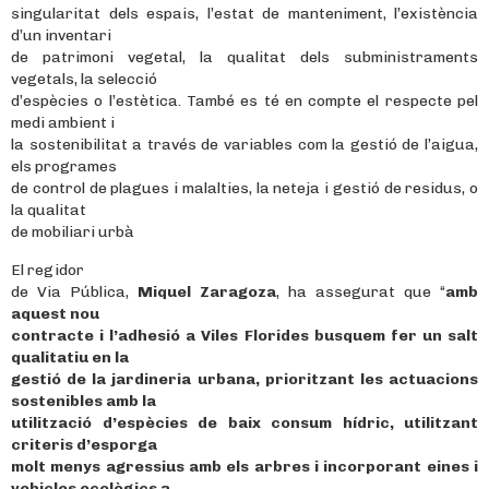
singularitat dels espais, l’estat de manteniment, l’existència
d’un inventari
de patrimoni vegetal, la qualitat dels subministraments
vegetals, la selecció
d’espècies o l’estètica. També es té en compte el respecte pel
medi ambient i
la sostenibilitat a través de variables com la gestió de l’aigua,
els programes
de control de plagues i malalties, la neteja i gestió de residus, o
la qualitat
de mobiliari urbà
El regidor
de Via Pública,
Miquel Zaragoza
, ha assegurat que “
amb
aquest nou
contracte i l’adhesió a Viles Florides busquem fer un salt
qualitatiu en la
gestió de la jardineria urbana, prioritzant les actuacions
sostenibles amb la
utilització d’espècies de baix consum hídric, utilitzant
criteris d’esporga
molt menys agressius amb els arbres i incorporant eines i
vehicles ecològics a