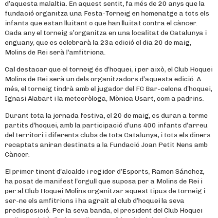
d’aquesta malaltia. En aquest sentit, fa més de 20 anys que la
fundació organitza una Festa-Torneig en homenatge a tots els
infants que estan lluitant o que han lluitat contra el càncer.
Cada any el torneig s’organitza en una localitat de Catalunya i
enguany, que es celebrarà la 23a edició el dia 20 de maig,
Molins de Rei serà l’amfitriona.
Cal destacar que el torneig és d’hoquei, i per això, el Club Hoquei
Molins de Rei serà un dels organitzadors d’aquesta edició. A
més, el torneig tindrà amb el jugador del FC Bar-celona d’hoquei,
Ignasi Alabart i la meteoròloga, Mònica Usart, com a padrins.
Durant tota la jornada festiva, el 20 de maig, es duran a terme
partits d’hoquei, amb la participació d’uns 400 infants d’arreu
del territori i diferents clubs de tota Catalunya, i tots els diners
recaptats aniran destinats a la Fundació Joan Petit Nens amb
Càncer.
El primer tinent d’alcalde i regidor d’Esports, Ramon Sánchez,
ha posat de manifest l’orgull que suposa per a Molins de Rei i
per al Club Hoquei Molins organitzar aquest tipus de torneig i
ser-ne els amfitrions i ha agraït al club d’hoquei la seva
predisposició. Per la seva banda, el president del Club Hoquei