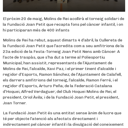
El pròxim 20 de maig, Molins de Rei acollirà el torneig solidari de
la Fundació Joan Petit que recapta fons pel càncer infantil, i on
hi participaran més de 400 infants
Molins de Rei ha rebut, aquest dimarts 4 d’abril, la Cullereta de
la Fundació Joan Petit que l’acredita com a seu amfitriona de la
23a edició de la Festa-Torneig Joan Petit Nens amb Càncer. A
l’acte de traspàs, que s’ha dut a terme al Poliesportiu
Municipal, han assistit, representants de l’Ajuntament de
Molins de Rei, l’alcalde, Xavi Paz, i el primer tinent d’alcalde i
regidor d’Esports, Ramon Sánchez; de l’Ajuntament de Calafell,
els darrers amfitrions del torneig, l’alcalde, Ramon Ferré, i el
regidor d’Esports, Arturo Peña; de la Federació Catalana
d’Hoquei, Alfred Verdaguer; del Club Hoquei Molins de Rei, el
president, Oriol Àvila; i de la Fundació Joan Petit, el president,
Joan Torner.
La Fundació Joan Petit és una entitat sense ànim de lucre que
té per objecte l’atenció als afectats directament i
indirectament pel càncer infantil i la divulgació del coneixement