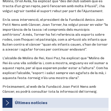
Molins, Oriol Àvila, ha explicat que “des del club sabem que es
tracta d’un gran repte, però l’encarem amb molta il•lusió”, i ha
volgut agrair també el suport rebut per part de l’Ajuntament.
En la seva intervenció, el president de la Fundació Amics Joan
Petit Nens amb Càncer, Joan Torner, ha volgut posar en valor “la
importància de la tasca i el compromís dels municipis
amfitrions”. A més, Torner ha fet referència als esports sobre
rodes, com l’hoquei i el patinatge, com a al•lusió als infants que
lluiten contra el càncer “quan els infants cauen, s’han de tornar
a aixecar i agafar forces per continuar endavant”.
L’alcalde de Molins de Rei, Xavi Paz, ha explicat que “Molins de
Rei és una vila solidària i, com a mostra, enguany es vol sumar a
aquest repte, per al que esperem poder estar a l’altura”. Com ha
explicat l’alcalde, “esport i salut sempre van agafats de la mà; i
aquesta festa-torneig n’és una mostra clara”.
Pròximament, al web de la Fundació Joan Petit Nens amb
Càncer, es podrà consultar tota la informació del torneig.
Últimes notícies