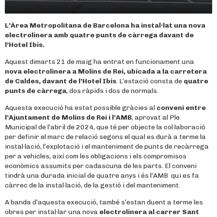
L’Àrea Metropolitana de Barcelona ha instal·lat una nova
electrolinera amb quatre punts de càrrega davant de
l’Hotel Ibis.
Aquest dimarts 21 de maig ha entrat en funcionament una
nova electrolinera a Molins de Rei, ubicada a la carretera
de Caldes, davant de l’Hotel Ibis
. L’estació consta de
quatre
punts de càrrega
, dos ràpids i dos de normals.
Aquesta execució ha estat possible gràcies al
conveni entre
l’Ajuntament de Molins de Rei i l’AMB
, aprovat al Ple
Municipal de l’abril de 2024, que té per objecte la col·laboració
per definir el marc de relació segons el qual es durà a terme la
instal·lació, l’explotació i el manteniment de punts de recàrrega
per a vehicles, així com les obligacions i els compromisos
econòmics assumits per cadascuna de les parts. El conveni
tindrà una durada inicial de quatre anys i és l’AMB qui es fa
càrrec de la instal·lació, de la gestió i del manteniment.
A banda d’aquesta execució, també s’estan duent a terme les
obres per instal·lar una nova
electrolinera al carrer Sant