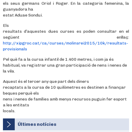
els seus germans Oriol i Roger. En la categoria femenina, la
guanyadora ha
estat Aduae Sondui.
Els
resultats d’aquestes dues curses es poden consultar en el
següent enllaç:
http://xipgroc.cat/ca/curses/molinsrei2015/10k/resultats-
provisionals
Pel què fa a la cursa infantil de 1.400 metres, i com ja és
habitual, va registrar una gran participació de nens i nenes de
la vila.
Aquest és el tercer any que part dels diners
recaptats a la cursa de 10 quilòmetres es destinen a finançar
beques perquè els
nens i nenes de famílies amb menys recursos puguin fer esport
a les entitats
locals.
Últimes notícies