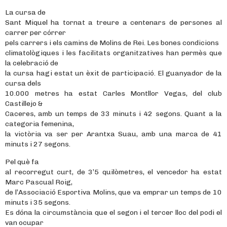
La cursa de
Sant Miquel ha tornat a treure a centenars de persones al
carrer per córrer
pels carrers i els camins de Molins de Rei. Les bones condicions
climatològiques i les facilitats organitzatives han permès que
la celebració de
la cursa hagi estat un èxit de participació. El guanyador de la
cursa dels
10.000 metres ha estat Carles Montllor Vegas, del club
Castillejo &
Caceres, amb un temps de 33 minuts i 42 segons. Quant a la
categoria femenina,
la victòria va ser per Arantxa Suau, amb una marca de 41
minuts i 27 segons.
Pel què fa
al recorregut curt, de 3’5 quilòmetres, el vencedor ha estat
Marc Pascual Roig,
de l’Associació Esportiva Molins, que va emprar un temps de 10
minuts i 35 segons.
Es dóna la circumstància que el segon i el tercer lloc del podi el
van ocupar