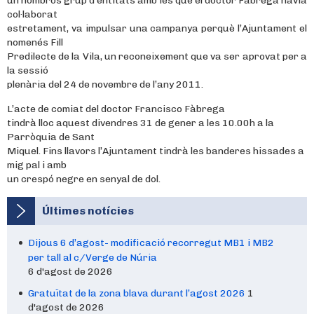
un nombrós grup d’entitats amb les que el doctor Fàbrega havia
col·laborat
estretament, va impulsar una campanya perquè l’Ajuntament el
nomenés Fill
Predilecte de la Vila, un reconeixement que va ser aprovat per a
la sessió
plenària del 24 de novembre de l’any 2011.
L’acte de comiat del doctor Francisco Fàbrega
tindrà lloc aquest divendres 31 de gener a les 10.00h a la
Parròquia de Sant
Miquel. Fins llavors l’Ajuntament tindrà les banderes hissades a
mig pal i amb
un crespó negre en senyal de dol.
Últimes notícies
Dijous 6 d’agost- modificació recorregut MB1 i MB2
per tall al c/Verge de Núria
6 d'agost de 2026
Gratuïtat de la zona blava durant l’agost 2026
1
d'agost de 2026