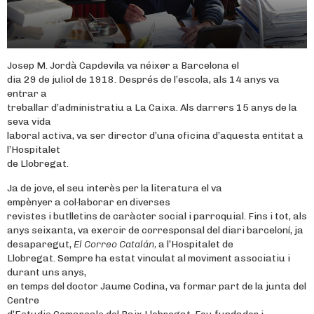
Josep M. Jordà Capdevila va néixer a Barcelona el
dia 29 de juliol de 1918. Després de l’escola, als 14 anys va
entrar a
treballar d’administratiu a La Caixa. Als darrers 15 anys de la
seva vida
laboral activa, va ser director d’una oficina d’aquesta entitat a
l’Hospitalet
de Llobregat.
Ja de jove, el seu interès per la literatura el va
empènyer a col·laborar en diverses
revistes i butlletins de caràcter social i parroquial. Fins i tot, als
anys seixanta, va exercir de corresponsal del diari barceloní, ja
desaparegut,
El Correo Catalán,
a l’Hospitalet de
Llobregat. Sempre ha estat vinculat al moviment associatiu i
durant uns anys,
en temps del doctor Jaume Codina, va formar part de la junta del
Centre