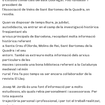
d’Estudis Comarcals del Baix Llobregat. Fou fundador i
president de
l’Associació de Veïns de Sant Bartomeu de la Quadra, on
residia.
Quan va disposar de temps lliure, ja jubilat,
autodidacta, va entrar en el camp de la investigació històrica
freqüentant els
arxius principals de Barcelona, recopilant molta informació
històrica referent
a Santa Creu d’Olorda, Molins de Rei, Sant Bartomeu de la
Quadra i el seu
entorn. També va extreure molta informació dels arxius
particulars de les
masies i posseïa una bona biblioteca referent a la Catalunya
medieval i el món
rural. Fins fa poc temps va ser encara col·laborador de la
revista El Llaç.
Josep M. Jordà és una font d’informació per a molts
estudiosos, als quals rebia personalment i assessorava. Per
tota aquesta
trajectòria personal i professional, i per tot el treball realitzat,