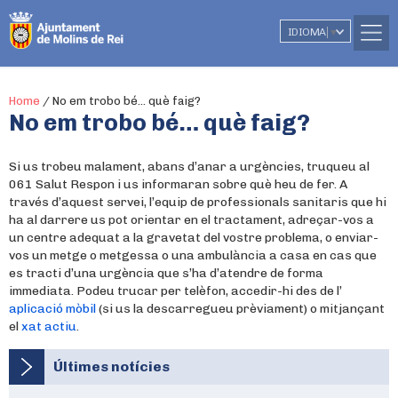
IDIOMA
▼
Home
/
No em trobo bé… què faig?
No em trobo bé… què faig?
Si us trobeu malament, abans d’anar a urgències, truqueu al
061 Salut Respon i us informaran sobre què heu de fer. A
través d’aquest servei, l’equip de professionals sanitaris que hi
ha al darrere us pot orientar en el tractament, adreçar-vos a
un centre adequat a la gravetat del vostre problema, o enviar-
vos un metge o metgessa o una ambulància a casa en cas que
es tracti d’una urgència que s’ha d’atendre de forma
immediata. Podeu trucar per telèfon, accedir-hi des de l’
aplicació mòbil
(si us la descarregueu prèviament) o mitjançant
el
xat actiu
.
Últimes notícies