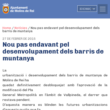
IDIOMA
▼
Home
/
Notícies
/
Nou pas endavant pel desenvolupament dels
barris de muntanya
27 DE FEBRER DE 2015
Nou pas endavant pel
desenvolupament dels barris de
muntanya
La
urbanització i desenvolupament dels barris de muntanya de
Molins de Rei ha
quedat definitivament desbloquejat amb l’aprovació de la
modificació del Pla
General Metropolità en l’àmbit de Vallpineda, el darrer que
restava pendent.
D’aquesta manera es blinden les futures urbanitzacions
d’aquests nuclis que fa