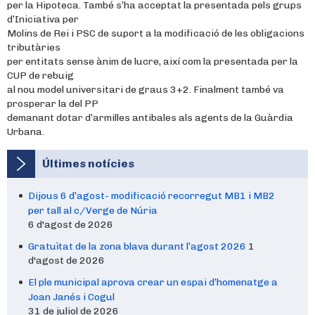
per la Hipoteca. També s’ha acceptat la presentada pels grups
d’Iniciativa per
Molins de Rei i PSC de suport a la modificació de les obligacions
tributàries
per entitats sense ànim de lucre, així com la presentada per la
CUP de rebuig
al nou model universitari de graus 3+2. Finalment també va
prosperar la del PP
demanant dotar d’armilles antibales als agents de la Guàrdia
Urbana.
Últimes notícies
Dijous 6 d’agost- modificació recorregut MB1 i MB2
per tall al c/Verge de Núria
6 d'agost de 2026
Gratuïtat de la zona blava durant l’agost 2026
1
d'agost de 2026
El ple municipal aprova crear un espai d’homenatge a
Joan Janés i Cogul
31 de juliol de 2026