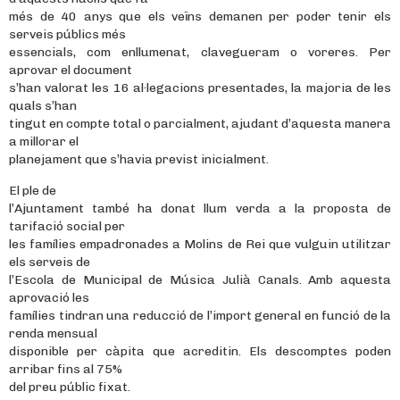
més de 40 anys que els veïns demanen per poder tenir els
serveis públics més
essencials, com enllumenat, clavegueram o voreres. Per
aprovar el document
s’han valorat les 16 al·legacions presentades, la majoria de les
quals s’han
tingut en compte total o parcialment, ajudant d’aquesta manera
a millorar el
planejament que s’havia previst inicialment.
El ple de
l’Ajuntament també ha donat llum verda a la proposta de
tarifació social per
les famílies empadronades a Molins de Rei que vulguin utilitzar
els serveis de
l’Escola de Municipal de Música Julià Canals. Amb aquesta
aprovació les
famílies tindran una reducció de l’import general en funció de la
renda mensual
disponible per càpita que acreditin. Els descomptes poden
arribar fins al 75%
del preu públic fixat.