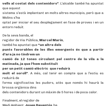
vells al costat dels contenidors”
. L’alcalde també ha apuntat
que aquest
sistema s’està implantant en molts altres municipis, però que a
Molins s’ha
optat per iniciar el seu desplegament en fase de proves i en un
entorn reduït.
De la seva banda, el
regidor de Via Pública,
Marcel Marín
,
també ha apuntat que
“un altre dels
punts favorables de les illes emergents és que a partir
d’ara ja no tindrem un
camió de 12 tones circulant pel centre de la vila a la
matinada, ja que l’hem substituït
per un petit camió elèctric que reduirà
molt el soroll”
. A més, cal tenir en compte que a l’estiu es
reduirà de
forma significativa les pudors, atès que només hi haurà la
brossa orgànica dins
dels contenidors durant un màxim de 5 hores i de poca calor.
Finalment, el regidor de
Medi Ambient,
Josep Raventós
, ha