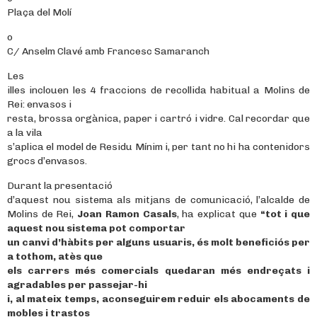
Plaça del Molí
o
C/ Anselm Clavé amb Francesc Samaranch
Les
illes inclouen les 4 fraccions de recollida habitual a Molins de
Rei: envasos i
resta, brossa orgànica, paper i cartró i vidre. Cal recordar que
a la vila
s’aplica el model de Residu Mínim i, per tant no hi ha contenidors
grocs d’envasos.
Durant la presentació
d’aquest nou sistema als mitjans de comunicació, l’alcalde de
Molins de Rei,
Joan Ramon Casals
, ha explicat que
“tot i que
aquest nou sistema pot comportar
un canvi d’hàbits per alguns usuaris, és molt beneficiós per
a tothom, atès que
els carrers més comercials quedaran més endreçats i
agradables per passejar-hi
i, al mateix temps, aconseguirem reduir els abocaments de
mobles i trastos