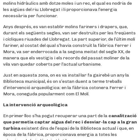
molins hidràulics amb dotze moles i un rec, el qual es nodria de
les aigües del riu Llobregat i li proporcionava l’energia
necessària per funcionar.
Anys després, es van establir molins fariners i drapers, que,
durant els següents segles, van ser destruïts per les freqüents
i cícliques riuades del Llobregat. La part superior, de l’últim molí
fariner, al costat del qual s’havia construït la fàbrica Ferrer i
Mora, va ser enderrocada a la segona meitat del segle XX, de
manera que els vestigis i els records del passat moliner de la
vila van quedar coberts per l’actual urbanisme.
Just en aquesta zona, on es va instal·lar fa gairebé un any la
Biblioteca municipal, és on s’estan duent a terme treballs
d’intervenció arqueològica: en la fàbrica cotonera Ferrer i
Mora, coneguda popularment com El Molí.
La intervenció arqueològica
En primer lloc s’ha pogut recuperar una part de la
canalització
que permetia captar aigua del rec i desviar-la cap a la gran
turbina
existent dins de l’espai de la Biblioteca actual i que, en
època de la fàbrica, proporcionava energia a totes les