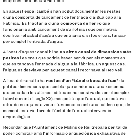
màquines de la indústria tèxtil.
En aquest espai també s’han pogut documentar les restes
d’una comporta de tancament de l’entrada d’aigua cap a la
Fábrica. Es tractaria d’una
comporta de ferro
que
funcionaria amb tancament de guillotina i que permetria
dosificar el cabal d’aigua que entraria o, si fos el cas, tancar
per complet l’entrada d’aigua.
A l’oest d’aquest canal hi ha
un altre canal de dimensions més
petites
i es creu que podria haver servit per als moments en
què es tancava l’entrada d’aigua a la fàbrica. En aquest cas,
l’aigua es desviava per aquest canal i retornava al Rec Vell.
A l’est del ramal hi ha
restes d’un “túnel o boca de fum”
de
petites dimensions que sembla que condueix a una xemeneia
(associada a les últimes edificacions construïdes en el complex
fabril durant el segle XX), més petita que l’actual, que estaria
situada en aquesta zona i funcionaria amb una caldera que, de
moment, estaria fora de l’àmbit de l’actual intervenció
arqueològica.
Recordar que l’Ajuntament de Molins de Rei treballa per tal de
poder comptar amb l’ informació arqueològica exhaustiva de