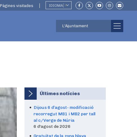
Pàgines visitades
IDIOMA
▼
L'Ajuntament
Últimes notícies
Dijous 6 d’agost- modificació
recorregut MB1 i MB2 per tall
al c/Verge de Núria
6 d'agost de 2026
Gratuïtat de la zona blava