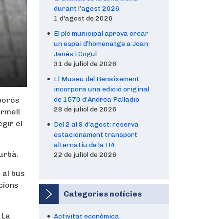
durant l’agost 2026
1 d'agost de 2026
El ple municipal aprova crear
un espai d’homenatge a Joan
Janés i Cogul
31 de juliol de 2026
El Museu del Renaixement
incorpora una edició original
 porós
de 1570 d’Andrea Palladio
28 de juliol de 2026
ermell
egir el
Del 2 al 9 d’agost: reserva
estacionament transport
alternatiu de la R4
urbà.
22 de juliol de 2026
 al bus
cions
Categories notícies
 La
Activitat econòmica