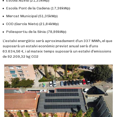
Escola Alzina (21,33kWp)
Escola Pont de la Cadena (17,38kWp)
Mercat Municipal (51,35kWp)
COD (García Nieto) (21,84kWp)
Poliesportiu de la Sínia (78,99kWp)
L’estalvi energètic serà aproximadament d’un 337 MWh
,
el que
suposarà un estalvi econòmic previst anual serà d’uns
63.634,56 €, i al mateix temps suposarà un estalvi d’emissions
de 92.209,32 kg CO2