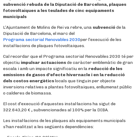
subvenció rebuda de la Diputació de Barcelona, plaques
fotovoltaiques a les teulades de cinc equipaments
municipals
L’Ajuntament de Molins de Rei va rebre, una
subvenció
de la
Diputació de Barcelona, el marc del
Programa sectorial Renovables 2030
per l’execució de les
instal·lacions de plaques fotovoltaiques.
Cal recordar que el Programa sectorial Renovables 2030 té per
objectiu
impulsar actuacions
de caràcter emblemàtic de gran
escala i amb un impacte significatiu en la
reducció de les
emissions de gasos d’efecte hivernacle i en la reducció
dels costos energètics
locals que tinguin per objecte
inversions relatives a plantes fotovoltaiques, enllumenat públic
o calderes de biomassa.
El cost d’execució d’aquestes instal·lacions ha sigut de
322.643,20 €
,
subvencionades al 100% per la DIBA.
Les instal·lacions de les plaques als equipaments municipals
s’han realitzat a les següents dependències: