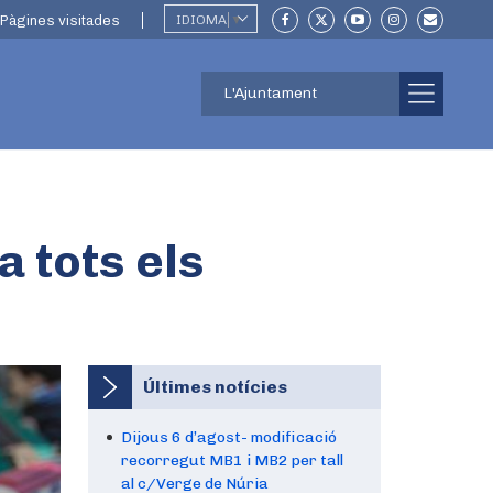
Pàgines visitades
IDIOMA
▼
L'Ajuntament
a tots els
Últimes notícies
Dijous 6 d’agost- modificació
recorregut MB1 i MB2 per tall
al c/Verge de Núria