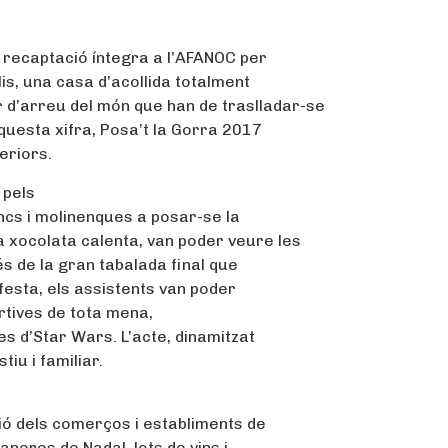
a recaptació íntegra a l’AFANOC per
is, una casa d’acollida totalment
 d’arreu del món que han de traslladar-se
aquesta xifra, Posa’t la Gorra 2017
eriors.
 pels
ncs i molinenques a posar-se la
 xocolata calenta, van poder veure les
rés de la gran tabalada final que
festa, els assistents van poder
ortives de tota mena,
s d’Star Wars. L’acte, dinamitzat
iu i familiar.
ció dels comerços i establiments de
aneres de Nadal, lots de vins i