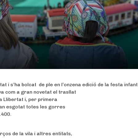
t i s’ha bolcat de ple en l’onzena edició de la festa infanti
va com a gran novetat el trasllat
a Llibertat i, per primera
han esgotat totes les gorres
.400.
os de la vila i altres entitats,