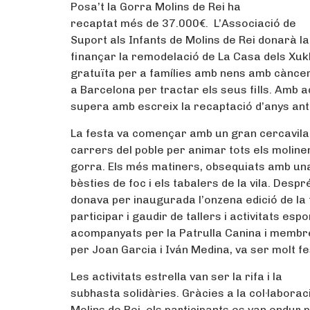
Posa’t la Gorra Molins de Rei ha
recaptat més de 37.000€. L’Associació de
Suport als Infants de Molins de Rei donarà l
finançar la remodelació de La Casa dels Xukl
gratuïta per a famílies amb nens amb càncer
a Barcelona per tractar els seus fills. Amb 
supera amb escreix la recaptació d’anys ant
La festa va començar amb un gran cercavila
carrers del poble per animar tots els moline
gorra. Els més matiners, obsequiats amb una
bèsties de foc i els tabalers de la vila. Desp
donava per inaugurada l’onzena edició de la 
participar i gaudir de tallers i activitats esp
acompanyats per la Patrulla Canina i membre
per Joan Garcia i Iván Medina, va ser molt fest
Les activitats estrella van ser la rifa i la
subhasta solidàries. Gràcies a la col·labora
Molins de Rei, els participants es van endur p