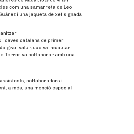
ticles com una samarreta de Leo
Suárez i una jaqueta de xef signada
ganitzar
ns i caves catalans de primer
de gran valor, que va recaptar
 de Terror va col·laborar amb una
assistents, col·laboradors i
fent, a més, una menció especial