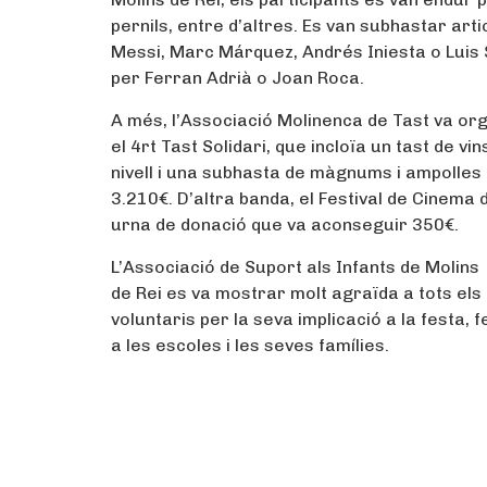
pernils, entre d’altres. Es van subhastar ar
Messi, Marc Márquez, Andrés Iniesta o Luis 
per Ferran Adrià o Joan Roca.
A més, l’Associació Molinenca de Tast va or
el 4rt Tast Solidari, que incloïa un tast de vi
nivell i una subhasta de màgnums i ampolles 
3.210€. D’altra banda, el Festival de Cinema
urna de donació que va aconseguir 350€.
L’Associació de Suport als Infants de Molins
de Rei es va mostrar molt agraïda a tots els 
voluntaris per la seva implicació a la festa, 
a les escoles i les seves famílies.