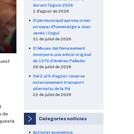
durant l’agost 2026
1 d'agost de 2026
El ple municipal aprova crear
un espai d’homenatge a Joan
Janés i Cogul
31 de juliol de 2026
El Museu del Renaixement
incorpora una edició original
quest
de 1570 d’Andrea Palladio
28 de juliol de 2026
Del 2 al 9 d’agost: reserva
estacionament transport
alternatiu de la R4
22 de juliol de 2026
l
a de
Categories notícies
aquesta
Activitat econòmica