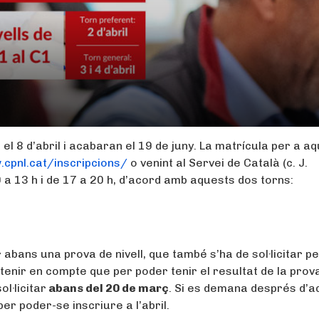
l 8 d’abril i acabaran el 19 de juny. La matrícula per a a
.cpnl.cat/inscripcions/
o venint al Servei de Català (c. J.
 a 13 h i de 17 a 20 h, d’acord amb aquests dos torns:
r abans una prova de nivell, que també s’ha de sol·licitar pe
tenir en compte que per poder tenir el resultat de la prov
ol·licitar
abans del 20 de març
. Si es demana després d’
per poder-se inscriure a l’abril.