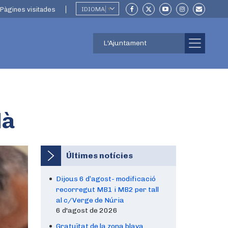
Pàgines visitades
IDIOMA
▼
L'Ajuntament
là
Últimes notícies
Dijous 6 d’agost- modificació
recorregut MB1 i MB2 per tall
al c/Verge de Núria
6 d'agost de 2026
Gratuïtat de la zona blava