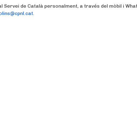
l Servei de Català personalment, a través del mòbil i Wha
olins@cpnl.cat
.