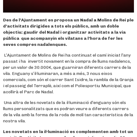
Des de l’Ajuntament es proposa un Nadal a Molins de Rei ple
d’activitats dirigides a tots els públics, amb un doble
objectiu: gaudir del Nadal i organitzar activitats a la via
pública que acompanyin els vilatans a l’hora de fer les
seves compres nadalenques.
L’Ajuntament de Molins de Rei ha continuat el camí iniciat l’any
passat i ha invertit novament en la compra de llums nadalencs,
per un valor de 30.000€, que guarniran diferents carrers de la
vila. Enguany s’il·luminaran, a més a més, 3 nous eixos
comercials, com són el carrer Sant Isidre, la rambla de la Granja
i el passeig del Terraplè, així com el Poliesportiu Municipal, que
acollirà el Parc de Nadal.
Una altra de les novetats de la il·luminació d’enguany són els
llums personalitzats que es podran veure a diferents carrers
de la vila amb la forma de la roda de molí tan característica de la
nostra vila.
Les novetats en la il·luminació es complementen amb tot un