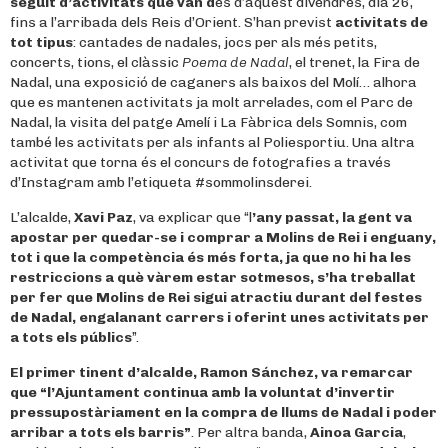
seguit d’activitats que van d
es d’aquest divendres, dia 26,
fins a l’arribada dels Reis d’Orient. S’han previst
activitats de
tot tipus
: cantades de nadales, jocs per als més petits,
concerts, tions, el clàssic
Poema de Nadal
, el trenet, la Fira de
Nadal, una exposició de caganers als baixos del Molí… alhora
que es mantenen activitats ja molt arrelades, com el Parc de
Nadal, la visita del patge Amelí i La Fàbrica dels Somnis, com
també les activitats per als infants al Poliesportiu. Una altra
activitat que torna és el concurs de fotografies a través
d’Instagram amb l’etiqueta #sommolinsderei.
L’alcalde,
Xavi Paz
, va explicar que “l
’any passat, la gent va
apostar per quedar-se i comprar a Molins de Rei i enguany,
tot i que la competència és més forta, ja que no hi ha les
restriccions a què vàrem estar sotmesos, s’ha treballat
per fer que Molins de Rei sigui atractiu durant del festes
de Nadal, engalanant carrers i oferint unes activitats per
a tots els públics
”.
El primer tinent d’alcalde, Ramon Sánchez, va remarcar
que “l
’Ajuntament continua amb la voluntat d’invertir
pressupostàriament en la compra de llums de Nadal i poder
arribar a tots els barris”
. Per altra banda,
Ainoa Garcia
,