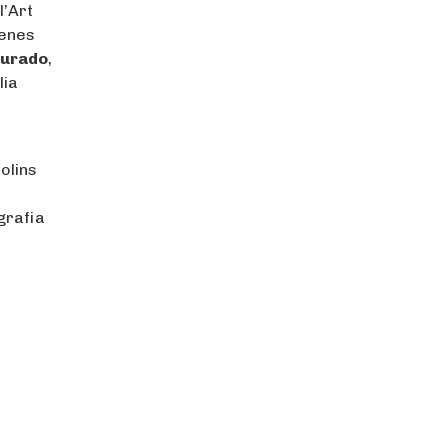
l’Art
cenes
Jurado
,
lia
olins
ografia