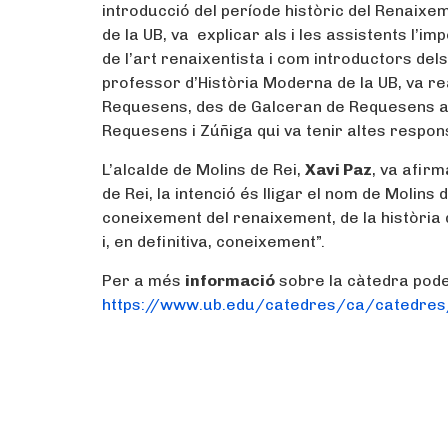
introducció del període històric del Renaixem
de la UB, va explicar als i les assistents l’
de l’art renaixentista i com introductors dels 
professor d’Història Moderna de la UB, va rea
Requesens, des de Galceran de Requesens a 
Requesens i Zúñiga qui va tenir altes responsa
L’alcalde de Molins de Rei,
Xavi Paz
, va afir
de Rei, la intenció és lligar el nom de Molins 
coneixement del renaixement, de la història de
i, en definitiva, coneixement”.
Per a més
informació
sobre la càtedra podeu
https://www.ub.edu/catedres/ca/catedres/