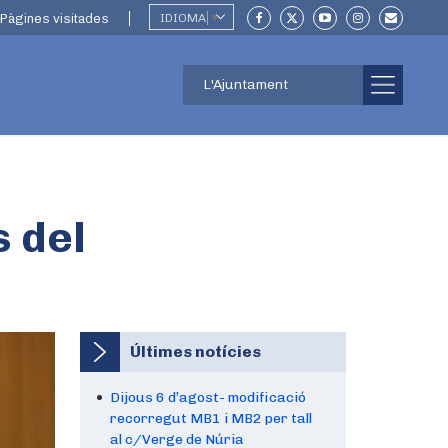
Pàgines visitades
IDIOMA
▼
L'Ajuntament
s del
Últimes notícies
Dijous 6 d’agost- modificació
recorregut MB1 i MB2 per tall
al c/Verge de Núria