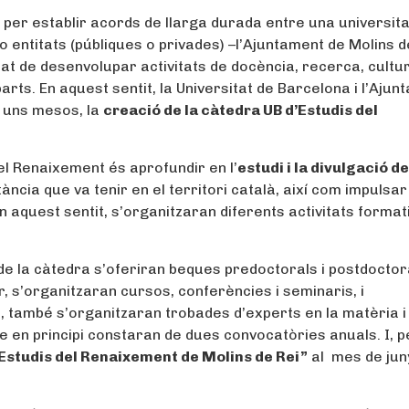
per establir acords de llarga durada entre una universita
o entitats (públiques o privades) –l’Ajuntament de Molins d
tat de desenvolupar activitats de docència, recerca, cultur
rts. En aquest sentit, la Universitat de Barcelona i l’Ajun
a uns mesos, la
creació de la càtedra UB d’Estudis del
del Renaixement és aprofundir en l’
estudi i la divulgació de
tància que va tenir en el territori català, així com impulsar
En aquest sentit, s’organitzaran diferents activitats format
de la càtedra s’oferiran beques predoctorals i postdoctor
r, s’organitzaran cursos, conferències i seminaris, i
, també s’organitzaran trobades d’experts en la matèria i
ue en principi constaran de dues convocatòries anuals. I, p
Estudis del Renaixement de Molins de Rei”
al mes de jun