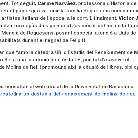
ent. Tot seguit,
Carme Narváez
, professora d’Història de 
important paper que va tenir la família Requesens com a me
artistes italians de l’època, a la cort. I, finalment,
Víctor
litzar un repàs dels personatges més il·lustres de la famí
Mencia de Requesens, posant especial atenció a Lluís de
bilitats durant el regnat de Felip II.
mar que “amb la càtedra UB d’Estudis del Renaixement de M
de Rei a una institució com és la UB, per tal d’afavorir el
 Molins de Rei, i promoure així la difusió de llibres, bibli
 consultar el web oficial de la Universitat de Barcelona:
catedra-ub-destudis-del-renaixement-de-molins-de-rei
.