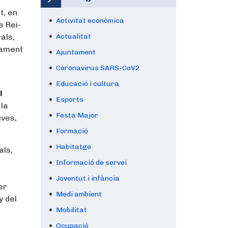
t, en
Activitat econòmica
e Rei-
als,
Actualitat
tament
Ajuntament
Coronavirus SARS-CoV2
Educació i cultura
l
Esports
 la
Festa Major
ives,
Formació
Habitatge
als,
Informació de servei
Joventut i infància
er
Medi ambient
y del
Mobilitat
Ocupació