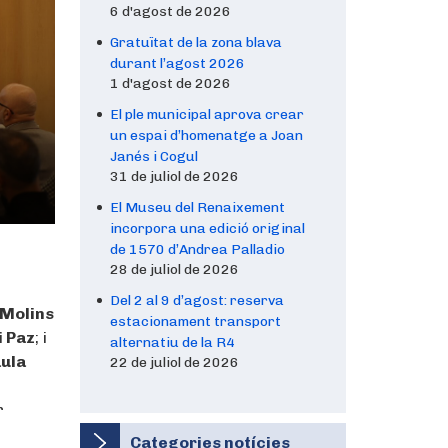
6 d'agost de 2026
Gratuïtat de la zona blava
durant l’agost 2026
1 d'agost de 2026
El ple municipal aprova crear
un espai d’homenatge a Joan
Janés i Cogul
31 de juliol de 2026
El Museu del Renaixement
incorpora una edició original
de 1570 d’Andrea Palladio
28 de juliol de 2026
Del 2 al 9 d’agost: reserva
 Molins
estacionament transport
i Paz
; i
alternatiu de la R4
aula
22 de juliol de 2026
r
Categories notícies