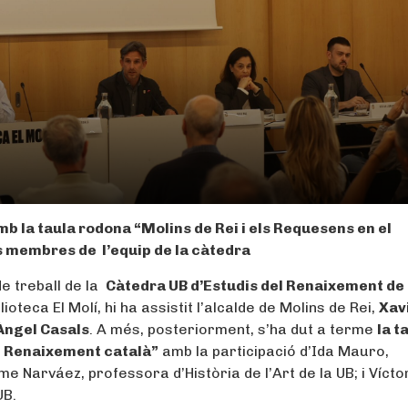
 la taula rodona “Molins de Rei i els Requesens en el
s membres de l’equip de la càtedra
de treball de la
Càtedra UB d’Estudis del Renaixement de
ioteca El Molí, hi ha assistit l’alcalde de Molins de Rei,
Xav
Àngel Casals
. A més, posteriorment, s’ha dut a terme
la t
el Renaixement català”
amb la participació d’Ida Mauro,
 Narváez, professora d’Història de l’Art de la UB; i Vícto
UB.