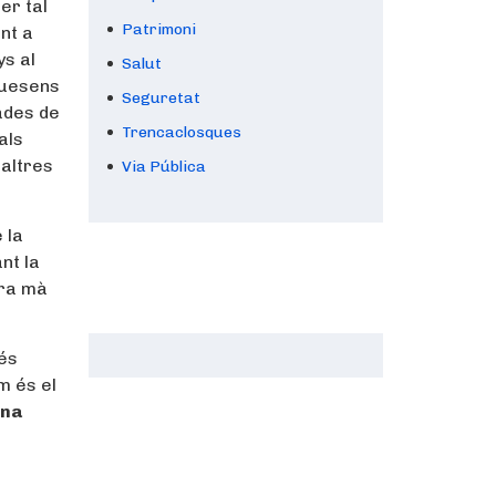
er tal
Patrimoni
nt a
ys al
Salut
quesens
Seguretat
ades de
Trencaclosques
als
 altres
Via Pública
 la
nt la
era mà
 és
m és el
ona