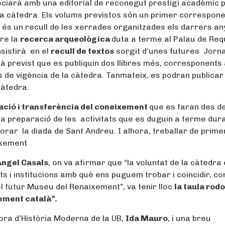
ciarà amb una editorial de reconegut prestigi acadèmic p
 la càtedra. Els volums previstos són un primer correspone
és un recull de les xerrades organitzades els darrers an
bre la
recerca arqueològica
duta a terme al Palau de Re
nsistirà en el
recull de textos
sorgit d’unes futures Jorn
stà previst que es publiquin dos llibres més, corresponents 
 de vigència de la càtedra. Tanmateix, es podran publicar
càtedra.
gació i transferència del coneixement
que es faran des de
la preparació de les activitats que es duguin a terme dura
r la diada de Sant Andreu. I alhora, treballar de prim
ixement
Àngel Casals
, on va afirmar que “la voluntat de la càtedra
ats i institucions amb què ens puguem trobar i coincidir, co
el futur Museu del Renaixement”, va tenir lloc
la taula rod
xement català”.
sora d’Història Moderna de la UB,
Ida Mauro
, i una breu