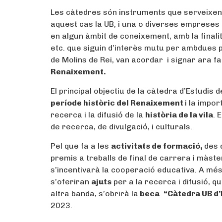
Les càtedres són instruments que serveixen 
aquest cas la UB, i una o diverses empreses 
en algun àmbit de coneixement, amb la finali
etc. que siguin d’interès mutu per ambdues pa
de Molins de Rei, van acordar i signar ara f
Renaixement.
El principal objectiu de la càtedra d’Estudis 
període històric del Renaixement
i la impor
recerca i la difusió de la
història de la vila
. 
de recerca, de divulgació, i culturals.
Pel que fa a les
activitats de formació,
des 
premis a treballs de final de carrera i màste
s’incentivarà la cooperació educativa. A més
s’oferiran
ajuts
per a la recerca i difusió, q
altra banda, s’obrirà la
beca
“Càtedra UB d’
2023.