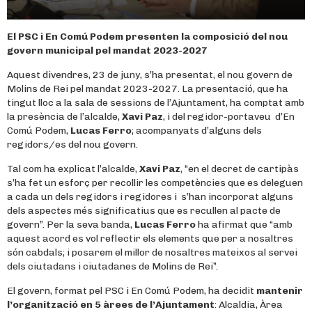
El PSC i En Comú Podem presenten la composició del nou
govern municipal pel mandat 2023-2027
Aquest divendres, 23 de juny, s’ha presentat, el nou govern de
Molins de Rei pel mandat 2023-2027. La presentació, que ha
tingut lloc a la sala de sessions de l’Ajuntament, ha comptat amb
la presència de l’alcalde,
Xavi Paz
, i del regidor-portaveu d’En
Comú Podem,
Lucas Ferro
; acompanyats d’alguns dels
regidors/es del nou govern.
Tal com ha explicat l’alcalde,
Xavi Paz
, “en el decret de cartipàs
s’ha fet un esforç per recollir les competències que es deleguen
a cada un dels regidors i regidores i s’han incorporat alguns
dels aspectes més significatius que es recullen al pacte de
govern”. Per la seva banda,
Lucas
Ferro
ha afirmat que “amb
aquest acord es vol reflectir els elements que per a nosaltres
són cabdals; i posarem el millor de nosaltres mateixos al servei
dels ciutadans i ciutadanes de Molins de Rei”.
El govern, format pel PSC i En Comú Podem, ha decidit
mantenir
l’organització en 5 àrees de l’Ajuntament
: Alcaldia, Àrea