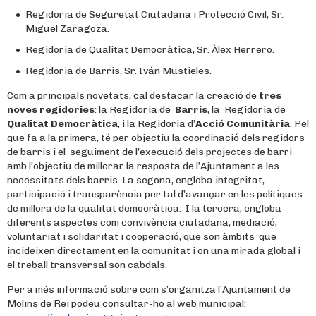
Regidoria de Seguretat Ciutadana i Protecció Civil, Sr.
Miguel Zaragoza.
Regidoria de Qualitat Democràtica, Sr. Àlex Herrero.
Regidoria de Barris, Sr. Iván Mustieles.
Com a principals novetats, cal destacar la creació de
tres
noves regidories
: la Regidoria de
Barris
, la Regidoria de
Qualitat Democràtica
, i la Regidoria d’
Acció Comunitària
. Pel
que fa a la primera, té per objectiu la coordinació dels regidors
de barris i el seguiment de l’execució dels projectes de barri
amb l’objectiu de millorar la resposta de l’Ajuntament a les
necessitats dels barris. La segona, engloba integritat,
participació i transparència per tal d’avançar en les polítiques
de millora de la qualitat democràtica. I la tercera, engloba
diferents aspectes com convivència ciutadana, mediació,
voluntariat i solidaritat i cooperació, que son àmbits que
incideixen directament en la comunitat i on una mirada global i
el treball transversal son cabdals.
Per a més informació sobre com s’organitza l’Ajuntament de
Molins de Rei podeu consultar-ho al web municipal: