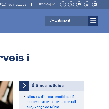
Pàgines visitades
IDIOMA
▼
L'Ajuntament
veis i
Últimes notícies
Dijous 6 d’agost- modificació
recorregut MB1 i MB2 per tall
al c/Verge de Núria