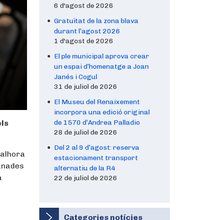
6 d'agost de 2026
Gratuïtat de la zona blava
durant l’agost 2026
1 d'agost de 2026
El ple municipal aprova crear
un espai d’homenatge a Joan
Janés i Cogul
31 de juliol de 2026
El Museu del Renaixement
incorpora una edició original
els
de 1570 d’Andrea Palladio
28 de juliol de 2026
Del 2 al 9 d’agost: reserva
 alhora
estacionament transport
manades
alternatiu de la R4
a
22 de juliol de 2026
Categories notícies