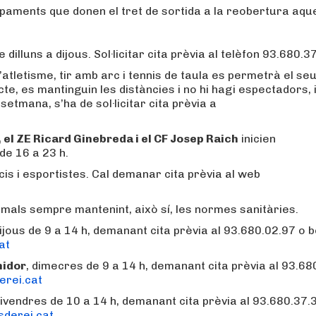
ipaments que donen el tret de sortida a la reobertura aqu
 dilluns a dijous. Sol·licitar cita prèvia al telèfon 93.680.3
’atletisme, tir amb arc i tennis de taula es permetrà el se
, es mantinguin les distàncies i no hi hagi espectadors, i
 setmana, s’ha de sol·licitar cita prèvia a
, el ZE Ricard Ginebreda i el CF Josep Raich
inicien
de 16 a 23 h.
is i esportistes. Cal demanar cita prèvia al web
als sempre mantenint, això sí, les normes sanitàries.
dijous de 9 a 14 h, demanant cita prèvia al 93.680.02.97 o b
at
midor
, dimecres de 9 a 14 h, demanant cita prèvia al 93.68
rei.cat
 divendres de 10 a 14 h, demanant cita prèvia al 93.680.37.
sderei.cat