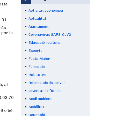
esta
Activitat econòmica
Actualitat
7.31.
Ajuntament
u ús
 per la
Coronavirus SARS-CoV2
Educació i cultura
Esports
Festa Major
Formació
Habitatge
Informació de servei
é, al
Joventut i infància
0.03.70
Medi ambient
Mobilitat
39 o bé
Ocupació