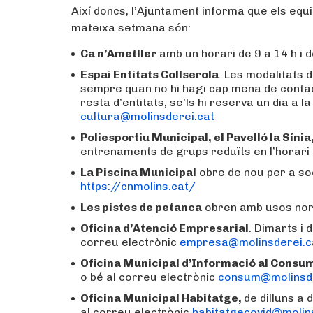
Així doncs, l’Ajuntament informa que els equ
mateixa setmana són:
Ca n’Ametller
amb un horari de 9 a 14 h i de
Espai Entitats Collserola
. Les modalitats d
sempre quan no hi hagi cap mena de contacte
resta d’entitats, se’ls hi reserva un dia a la
cultura@molinsderei.cat
Poliesportiu Municipal, el Pavelló la Sínia
entrenaments de grups reduïts en l’horari 
La Piscina Municipal
obre de nou per a soc
https://cnmolins.cat/
Les pistes de petanca
obren amb usos norm
Oficina d’Atenció Empresarial
. Dimarts i 
correu electrònic
empresa@molinsderei.c
Oficina Municipal d’Informació al Consu
o bé al correu electrònic
consum@molinsde
Oficina Municipal Habitatge,
de dilluns a
al correu electrònic
habitatgecovid@molin