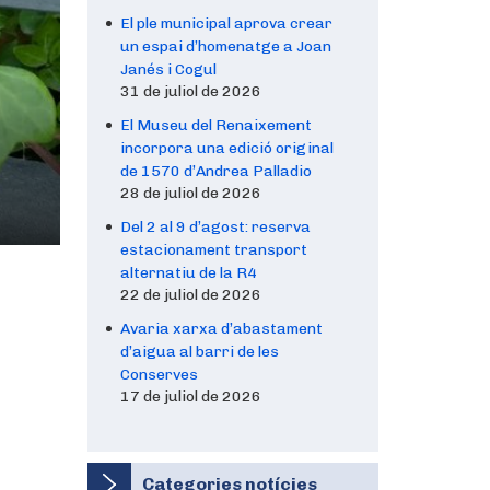
El ple municipal aprova crear
un espai d’homenatge a Joan
Janés i Cogul
31 de juliol de 2026
El Museu del Renaixement
incorpora una edició original
de 1570 d’Andrea Palladio
28 de juliol de 2026
Del 2 al 9 d’agost: reserva
estacionament transport
alternatiu de la R4
22 de juliol de 2026
Avaria xarxa d’abastament
d’aigua al barri de les
Conserves
17 de juliol de 2026
Categories notícies