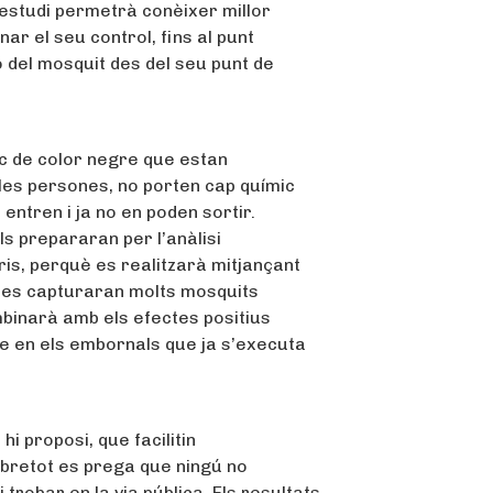
’estudi permetrà conèixer millor
ar el seu control, fins al punt
ó del mosquit des del seu punt de
ic de color negre que estan
 les persones, no porten cap químic
 entren i ja no en poden sortir.
ls prepararan per l’anàlisi
ris, perquè es realitzarà mitjançant
t, es capturaran molts mosquits
mbinarà amb els efectes positius
re en els embornals que ja s’executa
hi proposi, que facilitin
obretot es prega que ningú no
trobar en la via pública. Els resultats