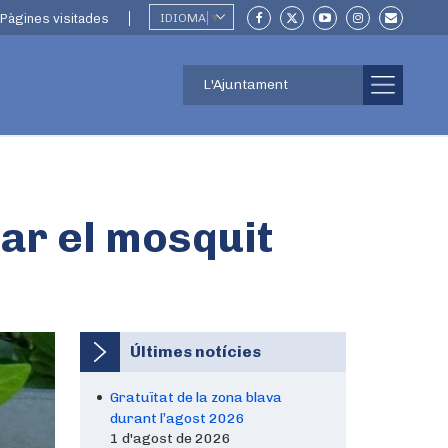
Pàgines visitades
IDIOMA
▼
L'Ajuntament
lar el mosquit
Últimes notícies
Gratuïtat de la zona blava
durant l’agost 2026
1 d'agost de 2026