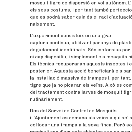
mosquit tigre de dispersió en vol autònom. L
els seus costums, i per tant també perfeccion
que es podrà saber quin és el radi d’actuaci
naixement.
L’experiment consisteix en una gran
captura contínua, utilitzant paranys de plàst
degudament identificats. Són inofensius per
ni cap dispositiu, i simplement els mosquits hi
Els tècnics recuperaran aquests insectes i e
posterior. Aquesta acció beneficiarà els bar
la instal·lació massiva de trampes i, per tan
tigre que ja no picaran els veïns. Això es co
del tractament contra larves de mosquit tig
rutinàriament.
Des del Servei de Control de Mosquits
i l’Ajuntament es demana als veïns a qui se’ls 
col·locar una trampa a la seva finca. Però s
manipuli cap d’aquests objectes que es pugui 