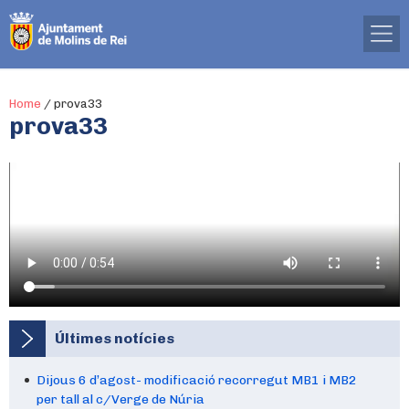
Home
/
prova33
prova33
Últimes notícies
Dijous 6 d’agost- modificació recorregut MB1 i MB2
per tall al c/Verge de Núria