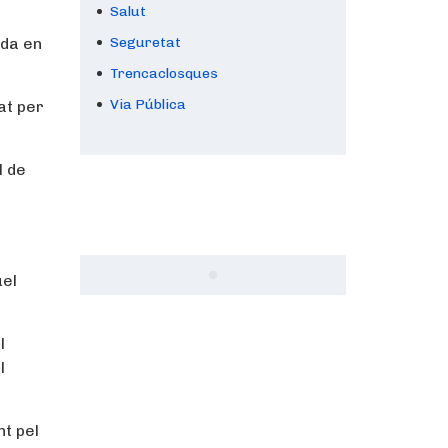
Salut
ada en
Seguretat
Trencaclosques
Via Pública
at per
l de
uel
l
l
nt pel