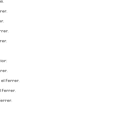
ns.
rrer.
er.
rrer.
rer.
ior:
rrer.
 el Ferrer.
l Ferrer.
Ferrer.