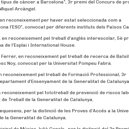
nts tipus de càncer a Barcelona”, 3r premi del Concurs de p
 Miquel Arcàngel.
er, en reconeixement per haver estat seleccionada com a
ona l’ESO”, convocat per diferents instituts dels Països Ca
er, en reconeixement pel treball d’anglès interescolar, 5è p
 de l’Esplai i International House.
 el Ferrer, en reconeixement pel treball de recerca de Batxil
esc Noy, convocat per la Universitat Pompeu Fabra.
, en reconeixement pel treball de Formació Professional, 3r
 Departament d’Ensenyament de la Generalitat de Catalunya
 en reconeixement pel fototreball de prevenció de riscos lab
de Treball de la Generalitat de Catalunya.
e Requesens, per la distinció de les Proves d’Accés a la Unive
 la Generalitat de Catalunya.
icipal de Música Julià Canals., per la distinció del 3r Premi 