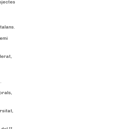
rojectes
talans.
remi
lerat,
.
orals,
rsitat,
del II