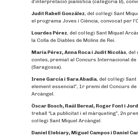
d’interpretació pianística (categoria B), co
Judit Rabell González
, del col·legi Sant Mi
el programa Joves i Ciència, convocat per l’
Lourdes Pérez
, del col·legi Sant Miquel Arc
la Colla de Diables de Molins de Rei.
Maria Pérez, Anna Roca i Judit Nicolàs
, del
contes, premiat al Concurs Internacional de
(Saragossa).
Irene García i Sara Abadia
, del col·legi Sa
element essencial”, 1r premi del Concurs de 
Arcàngel.
Òscar Bosch, Raúl Bernal, Roger Font i Jord
treball “La publicitat i el màrqueting”, 2n p
col·legi Sant Miquel Arcàngel.
Daniel Elebiary, Miguel Campos i Daniel Ca