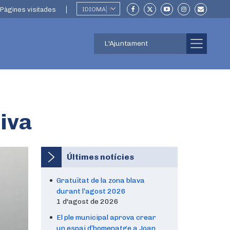
Pàgines visitades
IDIOMA
▼
L'Ajuntament
iva
Últimes notícies
Gratuïtat de la zona blava
durant l’agost 2026
1 d'agost de 2026
El ple municipal aprova crear
un espai d’homenatge a Joan