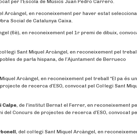
nvocat per l’Escola de Músics Juan Pedro Carrero.
quel Arcàngel, en reconeixement per haver estat seleccion
Obra Social de Catalunya Caixa.
àngel (6è), en reconeixement pel 1r premi de dibuix, convoc
 col·legi Sant Miquel Arcàngel, en reconeixement pel trebal
 pobles de parla hispana, de l’Ajuntament de Berrueco
nt Miquel Arcàngel, en reconeixement pel treball “El pa és un
projecte de recerca d’ESO, convocat pel Col·legi Sant Miq
i Calpe
, de l’institut Bernat el Ferrer, en reconeixement pe
remi del Concurs de projectes de recerca d’ESO, convocat pe
rbonell
, del col·legi Sant Miquel Arcàngel, en reconeixeme