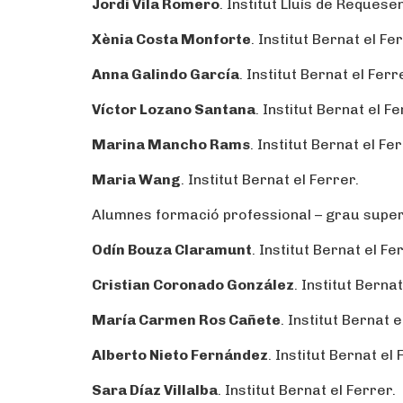
Jordi Vila
Romero
. Institut Lluís de Requese
Xènia Costa Monforte
. Institut Bernat el Fe
Anna Galindo García
. Institut Bernat el Ferr
Víctor Lozano Santana
. Institut Bernat el Fe
Marina Mancho Rams
. Institut Bernat el Fer
Maria Wang
. Institut Bernat el Ferrer.
Alumnes formació professional – grau super
Odín Bouza Claramunt
. Institut Bernat el Fe
Cristian Coronado González
. Institut Bernat
María Carmen Ros Cañete
. Institut Bernat e
Alberto Nieto Fernández
. Institut Bernat el 
Sara Díaz Villalba
. Institut Bernat el Ferrer.