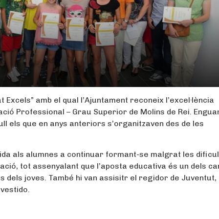
t Excels” amb el qual l’Ajuntament reconeix l’excel·lència
ació Professional – Grau Superior de Molins de Rei. Engua
ull els que en anys anteriors s’organitzaven des de les
crida als alumnes a continuar formant-se malgrat les dificu
ucació, tot assenyalant que l’aposta educativa és un dels c
ts dels joves. També hi van assisitr el regidor de Juventut,
vestido.