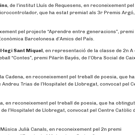
ins
, de l’institut Lluís de Requesens, en reconeixement pel
crocontrolador, que ha estat premiat als 3r Premis Argó,
neixement pel projecte “Aprendre entre generacions”, premi
 Econòmica Barcelonesa d’Amics del País.
l·legi Sant Miquel
, en representació de la classe de 2n A 
eball “Contes”, premi Pilarín Bayés, de l’Obra Social de Cai
e la Cadena, en reconeixement pel treball de poesia, que ha
 Andreu Trias de l’Hospitalet de Llobregat, convocat pel 
na, en reconeixement pel treball de poesia, que ha obtingut
e l’Hospitalet de Llobregat, convocat pel Centre Catòlic 
de Música Julià Canals, en reconeixement pel 2n premi