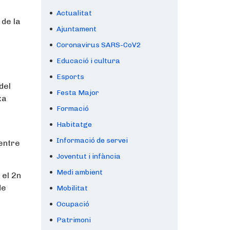
Actualitat
 de la
Ajuntament
Coronavirus SARS-CoV2
Educació i cultura
Esports
del
Festa Major
xa
Formació
Habitatge
Informació de servei
Centre
Joventut i infància
Medi ambient
 el 2n
de
Mobilitat
Ocupació
Patrimoni