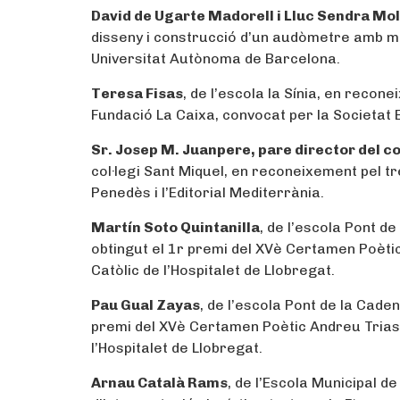
David de Ugarte Madorell i Lluc Sendra Mol
disseny i construcció d’un audòmetre amb mi
Universitat Autònoma de Barcelona.
Teresa Fisas
, de l’escola la Sínia, en reco
Fundació La Caixa, convocat per la Societat
Sr. Josep M. Juanpere, pare director del co
col·legi Sant Miquel, en reconeixement pel tr
Penedès i l’Editorial Mediterrània.
Martín Soto Quintanilla
, de l’escola Pont d
obtingut el 1r premi del XVè Certamen Poètic
Catòlic de l’Hospitalet de Llobregat.
Pau Gual Zayas
, de l’escola Pont de la Cade
premi del XVè Certamen Poètic Andreu Trias d
l’Hospitalet de Llobregat.
Arnau Català Rams
, de l’Escola Municipal 