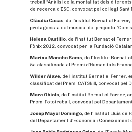
treball “Anàlisi de la mortalitat dels difere
de recerca d’ESO, convocat pel col·legi Sant
Clàudia Casas
, de l’institut Bernat el Ferr
protagonista del musical del projecte “Com s
Helena Castillo
, de l’institut Bernat el Ferr
Fònix 2012, convocat per la Fundació Catalana
Marina Mancho Rams
, de l’Institut Bernat
5a classificada al Premi d’Humanitats Franc
Wilder Alave
, de l’institut Bernat el Ferrer
classificat del Premi CATSkill, convocat pel
Marc Obiols
, de l’institut Bernat el Ferrer,
Premi Fototreball, convocat pel Departament 
Josep Mayol Domingo
, de l’institut Lluís d
del Departament d’Economia i Coneixement de
Juan Pablo Rodríguez Orico
, de l’Escola Mun