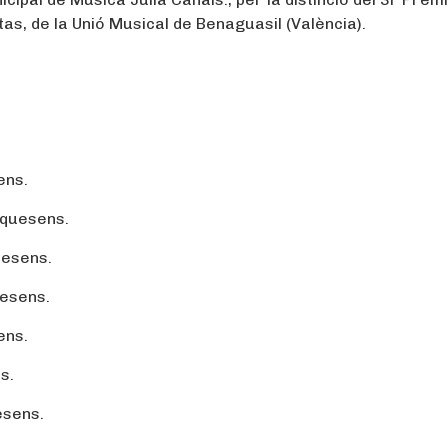
s, de la Unió Musical de Benaguasil (València).
ens.
Requesens.
quesens.
uesens.
ens.
s.
esens.