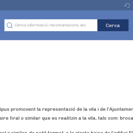
ipus promovent la representació de la vila i de l’Ajuntamen
re firal o similar que es realitzin a la vila, tals com: broc
l o similar, de petit format, a la planta baixa de l’edifici El