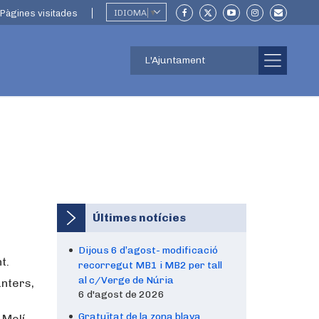
Pàgines visitades
IDIOMA
▼
L'Ajuntament
Últimes notícies
Dijous 6 d’agost- modificació
t.
recorregut MB1 i MB2 per tall
al c/Verge de Núria
anters,
6 d'agost de 2026
Gratuïtat de la zona blava
 Molí.