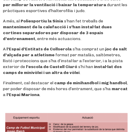
per millorar la ventilació i baixar la temperatura
durant les
pràctiques esportives d’halterofília i judo.
A més, al
Poliesportiu la Sínia
s’han fet treballs de
manteniment de la calefacció i s’han instal·lat dues
cortines separadores per disposar de 3 espais
d’entrenament
, entre més actuacions.
A
l’Espai d’Entitats de Collserola
s’ha comprat un
joc de salt
d’alçada per a atletisme
format per matalàs, saltòmetres,
llistó i proteccions que s’ha d’instal·lar a l’exterior, i a la pista
exterior de
l’escola de Castell Ciuró
s’hi han
instal·lat dos
camps de minivòlei i un altra de vòlei
.
Finalment, cal destacar el
camp de minihandbol i mig handbol
,
per poder disposar de més hores d’entrament, que s’ha
marcat
a
l’Espai Mariona
.