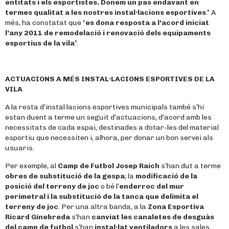
entitats i els esportistes. Donem un pas endavant en
termes qualitat a les nostres instal·lacions esportives
.” A
més, ha constatat que “
es dona resposta a l’acord iniciat
l’any 2011 de remodelació i renovació dels equipaments
esportius de la vila
”.
ACTUACIONS A MÉS INSTAL·LACIONS ESPORTIVES DE LA
VILA
A la resta d’instal·lacions esportives municipals també s’hi
estan duent a terme un seguit d’actuacions, d’acord amb les
necessitats de cada espai, destinades a dotar-les del material
esportiu que necessiten i, alhora, per donar un bon servei als
usuaris.
Per exemple, al
Camp de Futbol Josep Raich
s’han dut a terme
obres de substitució de la gespa
; la
modificació de la
posició del terreny de joc
o bé l’
enderroc del mur
perimetral i la substitució de la tanca que delimita el
terreny de joc
. Per una altra banda, a la
Zona Esportiva
Ricard Ginebreda
s’han
canviat les canaletes de desguàs
del camp de futbol
s’han
instal·lat ventiladors
a les sales