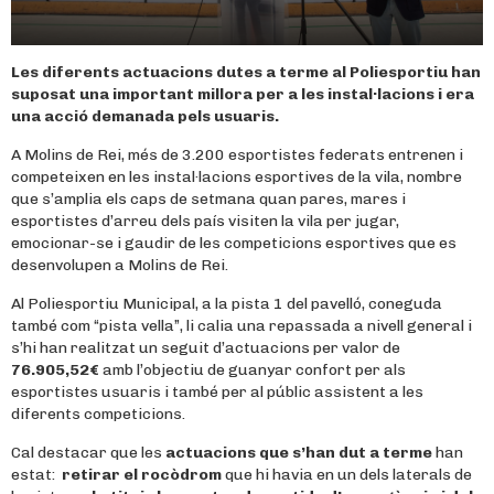
Les diferents actuacions dutes a terme al Poliesportiu han
suposat una important millora per a les instal·lacions i era
una acció demanada pels usuaris.
A Molins de Rei, més de 3.200 esportistes federats entrenen i
competeixen en les instal·lacions esportives de la vila, nombre
que s’amplia els caps de setmana quan pares, mares i
esportistes d’arreu dels país visiten la vila per jugar,
emocionar-se i gaudir de les competicions esportives que es
desenvolupen a Molins de Rei.
Al Poliesportiu Municipal, a la pista 1 del pavelló, coneguda
també com “pista vella”, li calia una repassada a nivell general i
s’hi han realitzat un seguit d’actuacions per valor de
76.905,52€
amb l’objectiu de guanyar confort per als
esportistes usuaris i també per al públic assistent a les
diferents competicions.
Cal destacar que les
actuacions que s’han dut a terme
han
estat:
retirar
el rocòdrom
que hi havia en un dels laterals de