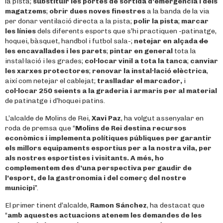
la pista;
substituir les portes de sortida d’emergència i dels
magatzems
;
obrir dues noves finestres
a la banda de la via
per donar ventilació directa a la pista;
polir la pista
;
marcar
les línies
dels diferents esports que s’hi practiquen -patinatge,
hoquei, bàsquet, handbol i futbol sala-;
netejar en alçada
de
les encavallades i les parets
;
pintar en general
tota la
instal·lació i les grades;
col·locar vinil a tota la tanca
;
canviar
les xarxes protectores
;
renovar la instal·lació elèctrica
,
així com netejar el cablejat;
traslladar el marcador,
i
col·locar 250 seients a la graderia
i
armaris per al material
de patinatge i d’hoquei patins.
L’alcalde de Molins de Rei,
Xavi Paz
, ha volgut assenyalar en
roda de premsa que “
Molins de Rei destina recursos
econòmics i implementa polítiques públiques per garantir
els millors equipaments esportius per a la nostra vila, per
als nostres esportistes i visitants. A més, ho
complementem des d’una perspectiva per gaudir de
l’esport, de la gastronomia i del comerç del nostre
municipi
”.
El primer tinent d’alcalde,
Ramon Sánchez
, ha destacat que
“
amb aquestes actuacions atenem les demandes de les