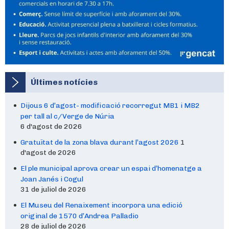
Últimes notícies
Dijous 6 d’agost- modificació recorregut MB1 i MB2
per tall al c/Verge de Núria
6 d'agost de 2026
Gratuïtat de la zona blava durant l’agost 2026
1
d'agost de 2026
El ple municipal aprova crear un espai d’homenatge a
Joan Janés i Cogul
31 de juliol de 2026
El Museu del Renaixement incorpora una edició
original de 1570 d’Andrea Palladio
28 de juliol de 2026