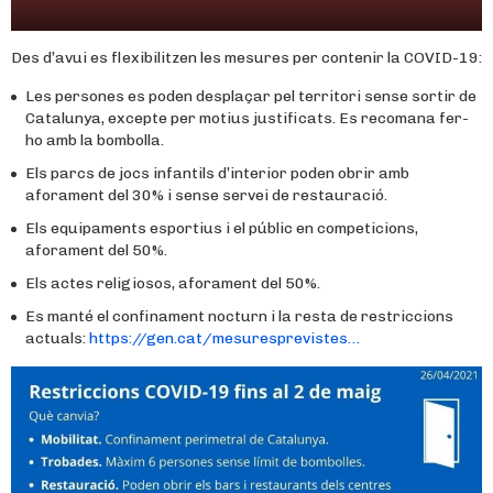
Des d’avui es flexibilitzen les mesures per contenir la COVID-19:
Les persones es poden desplaçar pel territori sense sortir de
Catalunya, excepte per motius justificats. Es recomana fer-
ho amb la bombolla.
Els parcs de jocs infantils d’interior poden obrir amb
aforament del 30% i sense servei de restauració.
‍Els equipaments esportius i el públic en competicions,
aforament del 50%.
Els actes religiosos, aforament del 50%.
Es manté el confinament nocturn i la resta de restriccions
actuals:
https://
gen.cat/mesuresprevist
es
…