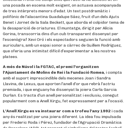
una posada en escena molt exigent, on actuava acompanyada
de tres intèrprets menors d’edat. Un text postdramàtic i
polifònic de l’alacantina Guadalupe Sáez, fruit d’un dels Ajuts
Benet i Jornet de la Sala Beckett, que aborda el colpidor tema de
la desaparició de criatures. El muntatge, dirigit per Alícia
Gorina, transcorria dins d’un cub transparent dissenyat per
l’escenògraf Xevi Oró i els espectadors seguien la funció amb
auriculars, amb un espai sonor a càrrec de Guillem Rodríguez,
que oferia una intimitat difícil d’experimentar a les nostres
platees.
A més de Núvol i la FGTAC, el premi l’organitzen
l’Ajuntament de Molins de Rei i la Fundació Romea
, i compta
amb el suport imprescindible dels mecenes Joan i Sandra
Llavina, de Lexus, que aporten l’anell d’or que rebrà l’actriu
premiada, i que enguany ha dissenyat la joiera Carla Garcia
Durlan. Es tracta d’un anell personalitzat i exclusiu, conegut
popularment com a Anell Xirgu, fet expressament per a l’ocasió.
L’Anell Xirgu es va instaurar com a trofeu l’any 1992
i cada
any és realitzat per una joiera diferent. La idea fou impulsada
per Frederic Roda i Pérez, fundador de l’Agrupació Dramàtica