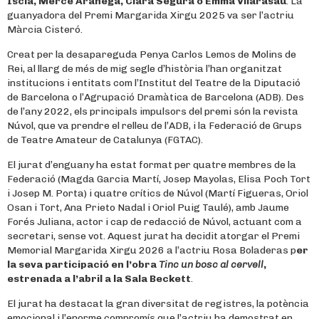
Iscla, Mercè Arànega, Clara Segura o Emma Vilarasau
. La
guanyadora del Premi Margarida Xirgu 2025 va ser l’actriu
Màrcia Cisteró.
Creat per la desapareguda Penya Carlos Lemos de Molins de
Rei, al llarg de més de mig segle d’història l’han organitzat
institucions i entitats com l’Institut del Teatre de la Diputació
de Barcelona o l’Agrupació Dramàtica de Barcelona (ADB). Des
de l’any 2022, els principals impulsors del premi són la revista
Núvol, que va prendre el relleu de l’ADB, i la Federació de Grups
de Teatre Amateur de Catalunya (FGTAC).
El jurat d’enguany ha estat format per quatre membres de la
Federació (Magda Garcia Martí, Josep Mayolas, Elisa Poch Tort
i Josep M. Porta) i quatre crítics de Núvol (Martí Figueras, Oriol
Osan i Tort, Ana Prieto Nadal i Oriol Puig Taulé), amb Jaume
Forés Juliana, actor i cap de redacció de Núvol, actuant com a
secretari, sense vot. Aquest jurat ha decidit atorgar el Premi
Memorial Margarida Xirgu 2026 a l’actriu Rosa Boladeras p
er
la seva participació en l’obra
Tinc un bosc al cervell
,
estrenada a l’abril a la Sala Beckett
.
El jurat ha destacat la gran diversitat de registres, la potència
emocional i l’enorme compromís que l’actriu ha demostrat en