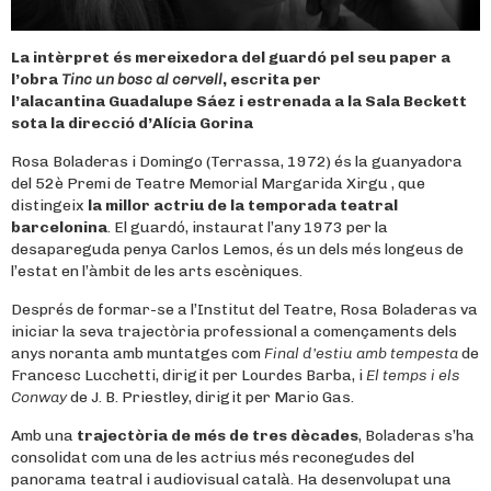
La intèrpret és mereixedora del guardó pel seu paper a
l’obra
Tinc un bosc al cervell
, escrita per
l’alacantina Guadalupe Sáez i estrenada a la Sala Beckett
sota la direcció d’Alícia Gorina
Rosa Boladeras i Domingo (Terrassa, 1972) és la guanyadora
del 52è Premi de Teatre Memorial Margarida Xirgu , que
distingeix
la millor actriu de la temporada teatral
barcelonina
. El guardó, instaurat l’any 1973 per la
desapareguda penya Carlos Lemos, és un dels més longeus de
l’estat en l’àmbit de les arts escèniques.
Després de formar-se a l’Institut del Teatre, Rosa Boladeras va
iniciar la seva trajectòria professional a començaments dels
anys noranta amb muntatges com
Final d’estiu amb tempesta
de
Francesc Lucchetti, dirigit per Lourdes Barba, i
El temps i els
Conway
de J. B. Priestley, dirigit per Mario Gas.
Amb una
trajectòria de més de tres dècades
, Boladeras s’ha
consolidat com una de les actrius més reconegudes del
panorama teatral i audiovisual català. Ha desenvolupat una