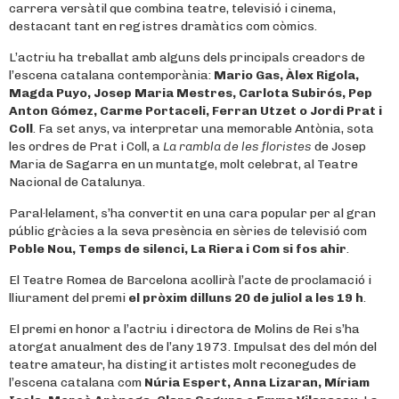
carrera versàtil que combina teatre, televisió i cinema,
destacant tant en registres dramàtics com còmics.
L’actriu ha treballat amb alguns dels principals creadors de
l’escena catalana contemporània:
Mario Gas, Àlex Rigola,
Magda Puyo, Josep Maria Mestres, Carlota Subirós, Pep
Anton Gómez, Carme Portaceli, Ferran Utzet o Jordi Prat i
Coll
. Fa set anys, va interpretar una memorable Antònia, sota
les ordres de Prat i Coll, a
La rambla de les floristes
de Josep
Maria de Sagarra en un muntatge, molt celebrat, al Teatre
Nacional de Catalunya.
Paral·lelament, s’ha convertit en una cara popular per al gran
públic gràcies a la seva presència en sèries de televisió com
Poble Nou, Temps de silenci, La Riera i Com si fos ahir
.
El Teatre Romea de Barcelona acollirà l’acte de proclamació i
lliurament del premi
el pròxim dilluns 20 de juliol a les 19 h
.
El premi en honor a l’actriu i directora de Molins de Rei s’ha
atorgat anualment des de l’any 1973. Impulsat des del món del
teatre amateur, ha distingit artistes molt reconegudes de
l’escena catalana com
Núria Espert, Anna Lizaran, Míriam