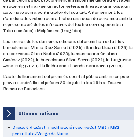
de Barcelona (ADB), tot prenent el simbolisme del teatre Isabelí
en què, en retirar-se, un actor veterà entregava una joia a un
actor jove com a continuador del seu art. Anteriorment, les
guardonades rebien com a trofeu una peça de ceràmica amb la
representació de les màscares del teatre corresponents a
Talia (comèdia) i Melpòmene (tragèdia).
Les joieres de les darreres edicions del premi han estat: les
barcelonines Maria Diez Serrat (2025) i Sandra Llusà (2024), la
casserrenca Clara Niubò (2023), la manresana Cristina
Giménez (2022), la barcelonina Sílvia Serra (2021), la targarina
Anna Puig (2020) i la lleidatana Elisenda Santacreu (2019).
L’acte de lliurament del premi és obert al públic amb inscripció
prèvia i tindrà lloc el pròxim 20 de juliol a les 19 h al Teatre
Romea de Barcelona.
Últimes notícies
Dijous 6 d’agost- modificació recorregut MB1 i MB2
per tall al c/Verge de Núria