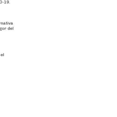
D-19.
rnativa
gor del
el