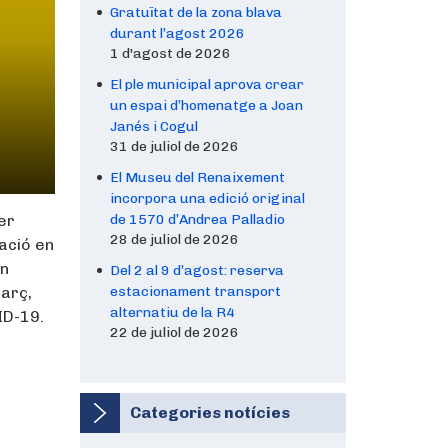
Gratuïtat de la zona blava
durant l’agost 2026
1 d'agost de 2026
El ple municipal aprova crear
un espai d’homenatge a Joan
Janés i Cogul
31 de juliol de 2026
El Museu del Renaixement
incorpora una edició original
er
de 1570 d’Andrea Palladio
28 de juliol de 2026
iació en
en
Del 2 al 9 d’agost: reserva
març,
estacionament transport
alternatiu de la R4
ID-19.
22 de juliol de 2026
Categories notícies