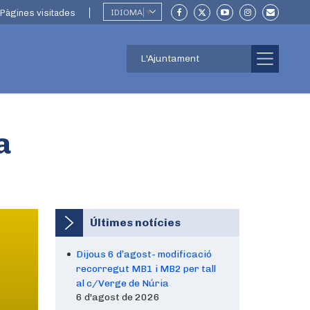
Pàgines visitades
IDIOMA
▼
L'Ajuntament
a
Últimes notícies
Dijous 6 d’agost- modificació
recorregut MB1 i MB2 per tall
al c/Verge de Núria
6 d'agost de 2026