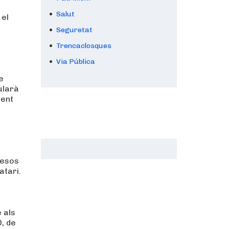
Salut
 el
Seguretat
Trencaclosques
Via Pública
e
ularà
ment
mesos
atari.
 als
0, de