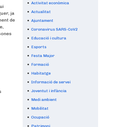
Activitat econòmica
ui
Actualitat
uer, ja
ment de
Ajuntament
e,
Coronavirus SARS-CoV2
rsones
Educació i cultura
Esports
Festa Major
Formació
Habitatge
Informació de servei
Joventut i infància
s
Medi ambient
Mobilitat
Ocupació
Patrimoni