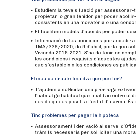
Estudiem la teva situació per assessorar-t
propietari o gran tenidor per poder acolli
consistents en una moratòria o una condo
Et facilitem models d’acords per poder dei
Informació de les condicions per accedir a 
TMA/336/2020, de 9 d’abril, per la que subs
Vivienda 2018-2021. S’ha de tenir en compt
les condicions i requisits d’aquestes ajud
que s’estableixin les condiciones es public
El meu contracte finalitza que puc fer?
T’ajudem a sol·licitar una pròrroga extrao
l’habitatge habitual que finalitzin entre el
des de que es posi fi a l’estat d’alarma. És
Tinc problemes per pagar la hipoteca
Assessorament i derivació al servei d’Ofide
tràmits necessaris per sol·licitar una mora