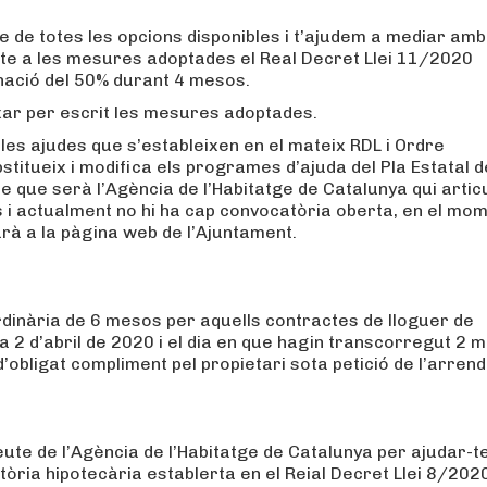
e de totes les opcions disponibles i t’ajudem a mediar amb
r-te a les mesures adoptades el Real Decret Llei 11/2020
nació del 50% durant 4 mesos.
xar per escrit les mesures adoptades.
les ajudes que s’estableixen en el mateix RDL i Ordre
titueix i modifica els programes d’ajuda del Pla Estatal d
e que serà l’Agència de l’Habitatge de Catalunya qui artic
es i actualment no hi ha cap convocatòria oberta, en el mo
arà a la pàgina web de l’Ajuntament.
rdinària de 6 mesos per aquells contractes de lloguer de
 dia 2 d’abril de 2020 i el dia en que hagin transcorregut 2 
 d’obligat compliment pel propietari sota petició de l’arrend
ute de l’Agència de l’Habitatge de Catalunya per ajudar-te
tòria hipotecària establerta en el Reial Decret Llei 8/202