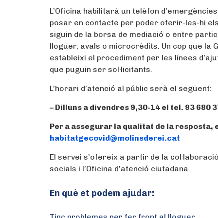
L’Oficina habilitarà un telèfon d’emergències
posar en contacte per poder oferir-les-hi el
siguin de la borsa de mediació o entre parti
lloguer, avals o microcrèdits. Un cop que la 
estableixi el procediment per les línees d’aj
que puguin ser sol·licitants.
L’horari d’atenció al públic serà el següent:
– Dilluns a divendres 9,30-14 el tel. 93 680 3
Per a assegurar la qualitat de la resposta,
habitatgecovid@molinsderei.cat
El servei s’ofereix a partir de la col·laborac
socials i l’Oficina d’atenció ciutadana.
En què et podem ajudar:
Tinc problemes per fer front al lloguer