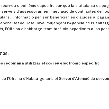
 i correu electrònic específic per què la ciutadania es pug
s serveis d’assessorament, mediació de contractes de llog
culars, i informació per ser beneficiaries d’ajudes al paga
Generalitat de Catalunya, mitjançant l’Agència de l’Habitatg
uts, l’Oficina d’habitatge tramitarà els expedients a les pe
7 39.
 es recomana utilitzar el correu electrònic específic
ió de l’Oficina d’Habitatge amb el Servei d’Atenció de servei