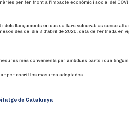
ries per fer front a l’impacte econòmic i social del COVI
t
 dels llançaments en cas de llars vulnerables sense alte
esos des del dia 2 d’abril de 2020, data de l’entrada en vi
mesures més convenients per ambdues parts i que tinguin 
xar per escrit les mesures adoptades.
abitatge de Catalunya